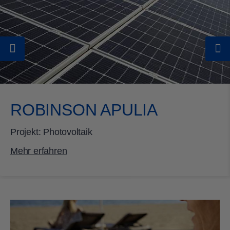
ROBINSON CALA SERENA
ROBINSON ÇAMYUVA
ROBINSON DAIDALOS
ROBINSON DJERBA BAHIYA
ROBINSON ESQUINZO PLAYA
ROBINSON APULIA
ROBINSON FLEESENSEE
Projekt: Photovoltaik
ROBINSON JANDIA PLAYA
Mehr erfahren
ROBINSON KHAO LAK
ROBINSON KYLLINI BEACH
ROBINSON MALDIVES