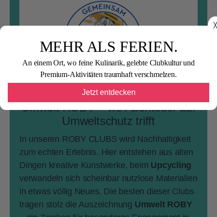
╳
MEHR ALS FERIEN.
An einem Ort, wo feine Kulinarik, gelebte Clubkultur und
Premium-Aktivitäten traumhaft verschmelzen.
Jetzt entdecken
Umwelt ROBY – wo Abenteuer auf
Umweltschutz trifft
In unseren ROBY CLUBS wird Nachhaltigkeit
zum echten Erlebnis. Hier entstehen aus alten
Dingen kreative Kunstwerke, beim
Upcycling
verwandeln sich scheinbar nutzlose Materialien
in etwas völlig Neues. Die besten dieser Clubs
tragen stolz die Auszeichnung
Umwelt ROBY