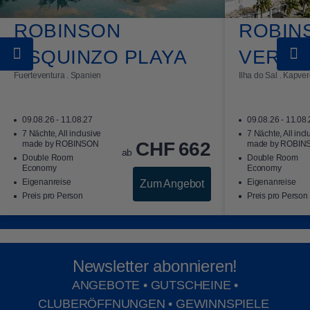
ROBINSON
ROBIN
ESQUINZO PLAYA
VERDE
Clubformate
Fuerteventura . Spanien
Ilha do Sal . Kapve
Finde deinen Club
09.08.26 - 11.08.27
09.08.26 - 11.08
7 Nächte, All inclusive
7 Nächte, All incl
CHF
662
made by ROBINSON
made by ROBIN
ab
Double Room
Double Room
Economy
Economy
Eigenanreise
Eigenanreise
Zum Angebot
Preis pro Person
Preis pro Person
Newsletter abonnieren!
ANGEBOTE • GUTSCHEINE •
CLUBERÖFFNUNGEN • GEWINNSPIELE