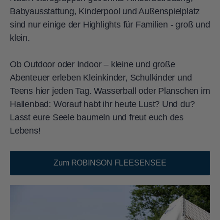
Sauna
und
Finnischer Sauna
, einen neu
Babyausstattung, Kinderpool und Außenspielplatz
gestalteten
Ruheraum
und zahlreiche
sind nur einige der Highlights für Familien - groß und
weitere
Wohlfühl-Attraktionen
.
klein.
Für
E-Biker
steht eine neue
E-Bike-
Hütte
bereit, die eine sichere
Ob Outdoor oder Indoor – kleine und große
Abstellmöglichkeit und eine
kostenfreie
Abenteuer erleben Kleinkinder, Schulkinder und
Lademöglichkeit
– sowohl mit eigenen
Teens hier jeden Tag. Wasserball oder Planschen im
als auch mit vorhandenen Ladegeräten –
Hallenbad: Worauf habt ihr heute Lust? Und du?
bietet.
Lasst eure Seele baumeln und freut euch des
Lebens!
Für
Elektroautos
stehen außerdem
acht
neue E-Ladestationen
auf dem
hauseigenen Parkplatz zur Verfügung
Zum ROBINSON FLEESENSEE
(gegen Gebühr).