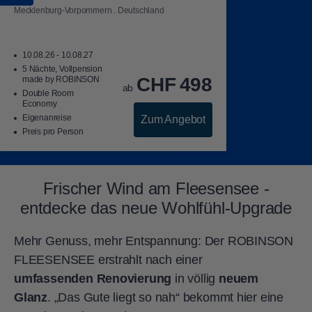
Mecklenburg-Vorpommern . Deutschland
10.08.26 - 10.08.27
5 Nächte, Vollpension
CHF
498
made by ROBINSON
ab
Double Room
Economy
Eigenanreise
Zum Angebot
Preis pro Person
Frischer Wind am Fleesensee -
entdecke das neue Wohlfühl-Upgrade
Mehr Genuss, mehr Entspannung: Der ROBINSON
FLEESENSEE erstrahlt nach einer
umfassenden Renovierung
in völlig
neuem
Glanz
. „Das Gute liegt so nah“ bekommt hier eine