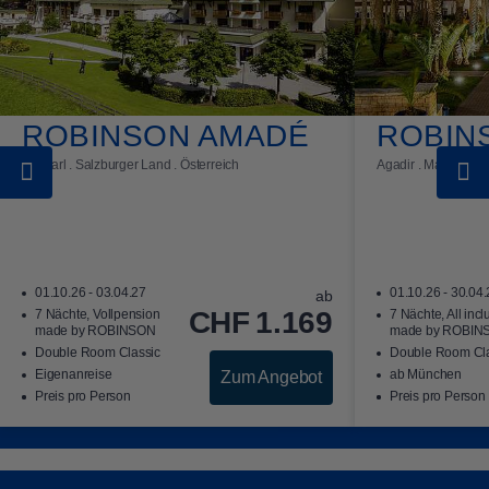
ROBINSON AMADÉ
ROBIN
Kleinarl . Salzburger Land . Österreich
Agadir . Marokko
TUI Card
01.10.26 - 03.04.27
01.10.26 - 30.04
ab
CHF
1.169
7 Nächte, Vollpension
7 Nächte, All incl
made by ROBINSON
made by ROBIN
Double Room Classic
Double Room Cla
Eigenanreise
ab München
Zum Angebot
Preis pro Person
Preis pro Person