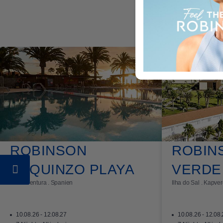
Single mit Kind
Preisvorteile sichern
ROBINSON
ROBIN
ESQUINZO PLAYA
VERDE
Fuerteventura . Spanien
Ilha do Sal . Kapve
10.08.26 - 12.08.27
10.08.26 - 12.08