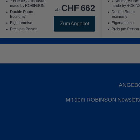
7 Nächte, All inclusive
7 Nächte, All incl
CHF
662
made by ROBINSON
made by ROBIN
ab
Double Room
Double Room
Economy
Economy
Eigenanreise
Eigenanreise
Zum Angebot
Preis pro Person
Preis pro Person
ANGEBO
Mit dem ROBINSON Newsletter b