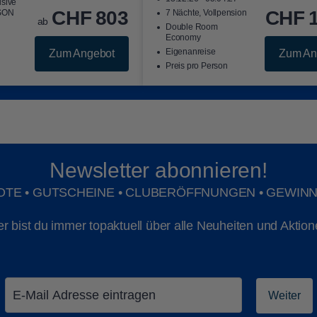
usive
CHF
803
CHF
SON
7 Nächte, Vollpension
ab
Double Room
Economy
Eigenanreise
Zum Angebot
Zum An
Preis pro Person
Newsletter abonnieren!
TE • GUTSCHEINE • CLUBERÖFFNUNGEN • GEWIN
ist du immer topaktuell über alle Neuheiten und Aktionen
Weiter