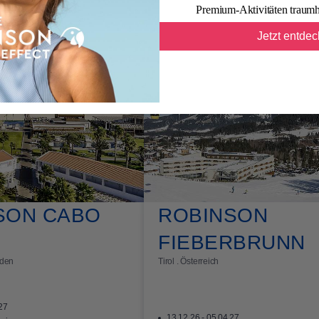
Premium-Aktivitäten traumh
Unsere Top-Ferienangebote
Jetzt entde
Wunschzimmer
TUI CARS
Lieblingsplatz buchen
Flexibel im
SON CABO
ROBINSON
FIEBERBRUNN
rden
Tirol . Österreich
.27
13.12.26 - 05.04.27