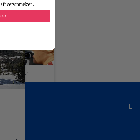
aft verschmelzen.
cken
 Mietwagen
 Urlaub