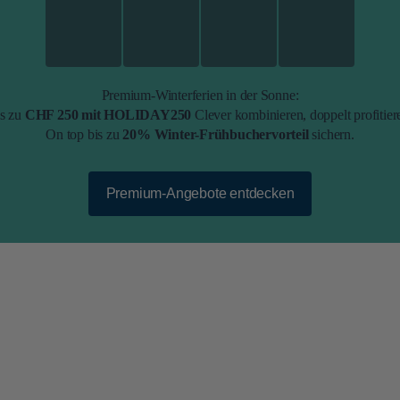
Premium-Winterferien in der Sonne:
s zu
CHF 250 mit HOLIDAY250
Clever kombinieren, doppelt profitier
On top bis zu
20% Winter-Frühbuchervorteil
sichern.
Premium-Angebote entdecken