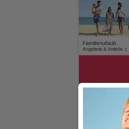
Familienurlaub
Angebote & Vorteile
THE ROBINSON E
Mehr als Urlaub entde