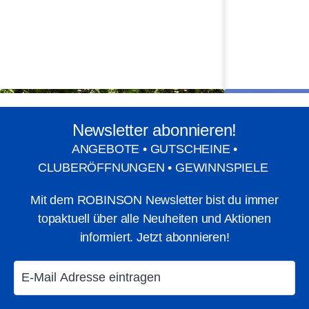
ROBINSON DJERBA BAHIYA
, Tunesien
(Sommer und Winter)
ROBINSON NOBILIS
, Türkei (Sommer)
ROBINSON FLEESENSEE
, Deutschland
Newsletter abonnieren!
ROBINSON CYPRUS
, Zypern (Sommer)
ANGEBOTE • GUTSCHEINE •
CLUBERÖFFNUNGEN • GEWINNSPIELE
ROBINSON SARIGERME PARK
Mit dem ROBINSON Newsletter bist du immer
topaktuell über alle Neuheiten und Aktionen
informiert. Jetzt abonnieren!
Biken
Nordic Walkin