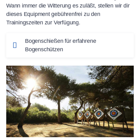
Wann immer die Witterung es zuläßt, stellen wir dir
dieses Equipment gebührenfrei zu den
Trainingszeiten zur Verfügung.
Bogenschießen für erfahrene
Bogenschützen
Du triffst immer punktgenau die Mitte und willst
im Urlaub nicht auf deine
Trainingseinheiten
verzichten? Als fortgeschrittener Bogenschütze
mit eigenem Material bist du auf unseren
Bogensportanlagen immer willkommen. Bei
ROBINSON gehst du deiner Leidenschaft in
ganz
besonderer Atmosphäre
nach. Unsere
großzügigen Bogensportanlagen
von bis
zu 70 Metern laden dich zu neuen Bogensport