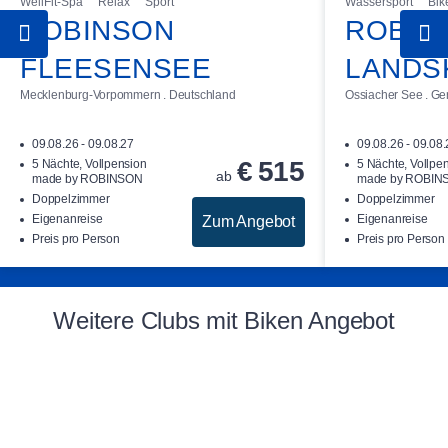
WellFit-Spa
Relax
Sport
Wassersport
Bik
ROBINSON
ROBIN
FLEESENSEE
LANDS
Mecklenburg-Vorpommern . Deutschland
Ossiacher See . Gerl
09.08.26 - 09.08.27
09.08.26 - 09.08
€
515
5 Nächte, Vollpension
5 Nächte, Vollpe
ab
made by ROBINSON
made by ROBIN
Doppelzimmer
Doppelzimmer
Eigenanreise
Eigenanreise
Zum Angebot
Preis pro Person
Preis pro Person
Weitere Clubs mit Biken Angebot