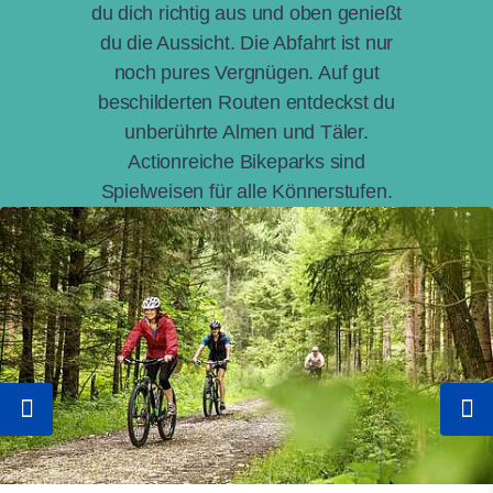
du dich richtig aus und oben genießt
du die Aussicht. Die Abfahrt ist nur
noch pures Vergnügen. Auf gut
beschilderten Routen entdeckst du
unberührte Almen und Täler.
Actionreiche Bikeparks sind
Spielweisen für alle Könnerstufen.