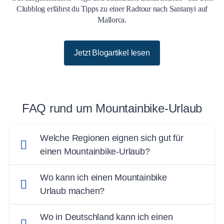
Clubblog erfährst du Tipps zu einer Radtour nach Santanyi auf
Mallorca.
Jetzt Blogartikel lesen
FAQ rund um Mountainbike-Urlaub
Welche Regionen eignen sich gut für
einen Mountainbike-Urlaub?
Für einen Mountainbike Urlaub eignen sich die
Wo kann ich einen Mountainbike
Ferienregionen in den deutschen,
Urlaub machen?
österreichischen und auch Schweizer Alpen
Ursprüngliche Natur erleben und aus einer
hervorragend. Wer moderat in diese beliebte
Wo in Deutschland kann ich einen