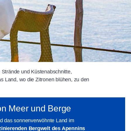
fte Strände und Küstenabschnitte,
 Land, wo die Zitronen blühen, zu den
ion Meer und Berge
ird das sonnenverwöhnte Land im
zinierenden Bergwelt des Apennins