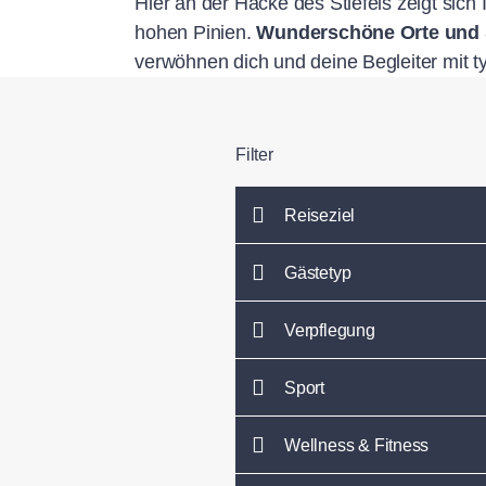
Hier an der Hacke des Stiefels zeigt sich
hohen Pinien.
Wunderschöne Orte und 
verwöhnen dich und deine Begleiter mit ty
Filter
Reiseziel
Gästetyp
Verpflegung
Sport
Wellness & Fitness