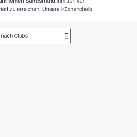
 am feinen Sandstrand
inmitten von
ziert zu erreichen. Unsere Küchenchefs
t nach Clubs