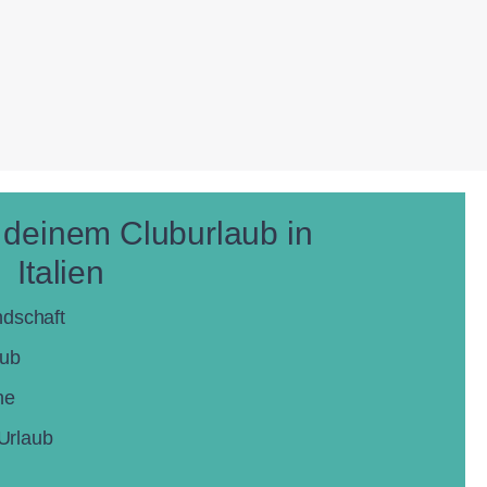
n deinem Cluburlaub in
Italien
ndschaft
aub
che
 Urlaub