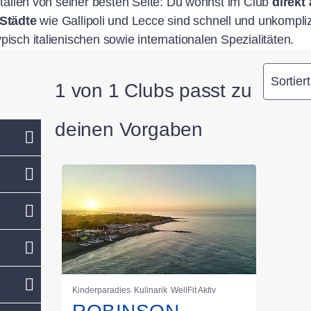
 Italien von seiner besten Seite: Du wohnst im Club
direkt
Städte
wie Gallipoli und Lecce sind schnell und unkompli
pisch italienischen sowie internationalen Spezialitäten.
Sortier
1 von 1 Clubs passt zu
deinen Vorgaben
Kinderparadies
Kulinarik
WellFit Aktiv