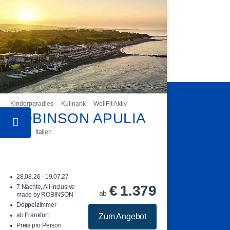
Kinderparadies
Kulinarik
WellFit Aktiv
ROBINSON APULIA
Apulien . Italien
28.08.26 - 19.07.27
€
1.379
7 Nächte, All inclusive
ab
made by ROBINSON
Doppelzimmer
ab Frankfurt
Zum Angebot
Preis pro Person