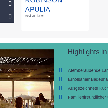
ROBINSON
APULIA
Apulien . Italien
Highlights i
Atemberaubende La
Erholsamer Badeurl
Ausgezeichnete Kü
Familienfreundlicher