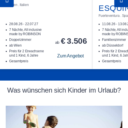
Apulien . Italien
ESQUI
Fuerteventura . Sp
28.08.26 - 22.07.27
11.08.26 - 13.08
7 Nächte, All inclusive
7 Nächte, All incl
made by ROBINSON
made by ROBIN
€
3.506
Doppelzimmer
Familienzimmer
ab
ab Wien
ab Düsseldorf
Preis für 2 Erwachsene
Preis für 2 Erwa
und 1 Kind, 6 Jahre
Zum Angebot
und 1 Kind, 6 Ja
Gesamtpreis
Gesamtpreis
Was wünschen sich Kinder im Urlaub?