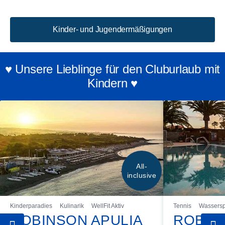
Kinder- und Jugendermäßigungen
♥ Unsere Lieblinge für den Cluburlaub mit
Kindern ♥
All-
inclusive
Kinderparadies
Kulinarik
WellFit Aktiv
Tennis
Wassersp
ROBINSON APULIA
ROBIN