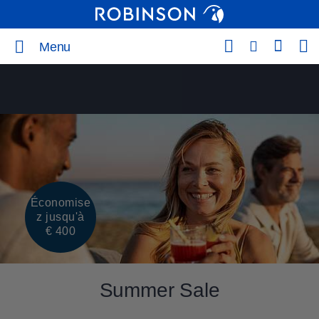
Menu
Économise
z jusqu'à
€ 400
Summer Sale