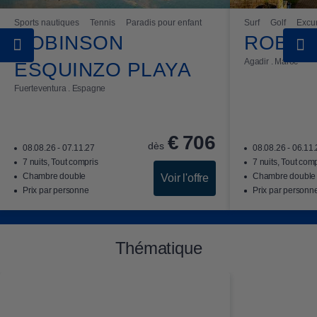
Sports nautiques
Tennis
Paradis pour enfant
Surf
Golf
Excu
ROBINSON
ROBIN
Agadir . Maroc
ESQUINZO PLAYA
Fuerteventura . Espagne
€
706
dès
08.08.26 - 07.11.27
08.08.26 - 06.11
7 nuits, Tout compris
7 nuits, Tout com
Chambre double
Chambre double
Voir l'offre
Prix par personne
Prix par personn
Thématique