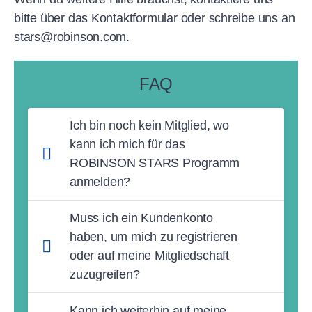
bitte über das Kontaktformular oder schreibe uns an
stars@robinson.com
.
FAQ
Ich bin noch kein Mitglied, wo
kann ich mich für das
ROBINSON STARS Programm
anmelden?
Du kannst dich ganz einfach in deinem
Muss ich ein Kundenkonto
Kundenkonto auf robinson.com
haben, um mich zu registrieren
registrieren. Gehe dazu in den Bereich
oder auf meine Mitgliedschaft
„Mein ROBINSON STARS“ und fülle das
zuzugreifen?
Anmeldeformular aus. Diesen erreichst du
Ja, ein Kundenkonto ist erforderlich. Um
über den Button „Jetzt Vorteile sichern“ im
Kann ich weiterhin auf meine