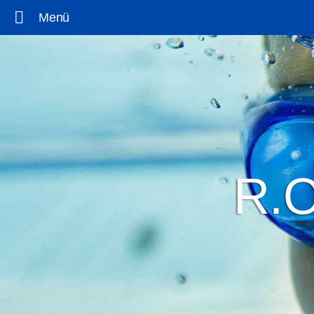
Menü
R.O