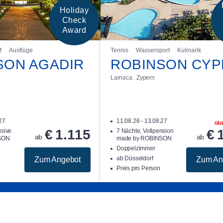
Holiday
Check
Award
f
Ausflüge
Tennis
Wassersport
Kulinarik
SON AGADIR
ROBINSON CYP
Larnaca . Zypern
.27
11.08.26 - 13.08.27
sta
€
1.115
€
usive
7 Nächte, Vollpension
ab
ab
SON
made by ROBINSON
Doppelzimmer
ab Düsseldorf
Zum Angebot
Zum An
Preis pro Person