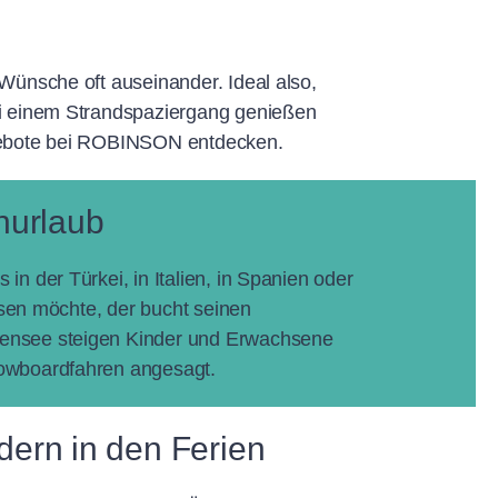
Wünsche oft auseinander. Ideal also,
ei einem Strandspaziergang genießen
ngebote bei ROBINSON entdecken.
nurlaub
n der Türkei, in Italien, in Spanien oder
isen möchte, der bucht seinen
sensee steigen Kinder und Erwachsene
nowboardfahren angesagt.
dern in den Ferien