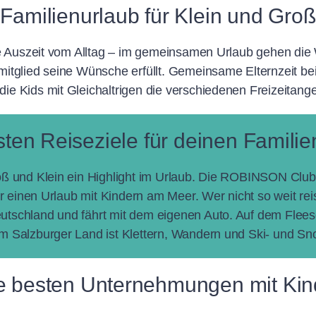
Familienurlaub für Klein und Groß
ne Auszeit vom Alltag – im gemeinsamen Urlaub gehen die 
mitglied seine Wünsche erfüllt. Gemeinsame Elternzeit b
ie Kids mit Gleichaltrigen die verschiedenen Freizeita
sten Reiseziele für deinen Familie
 und Klein ein Highlight im Urlaub. Die ROBINSON Clubs i
ür einen Urlaub mit Kindern am Meer. Wer nicht so weit re
utschland und fährt mit dem eigenen Auto. Auf dem Flee
m Salzburger Land ist Klettern, Wandern und Ski- und S
Die besten Unternehmungen mit Kin