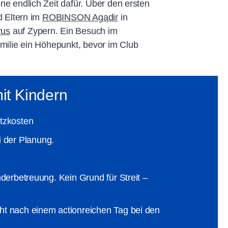
e endlich Zeit dafür. Über den ersten
d Eltern im
ROBINSON Agadir
in
us
auf Zypern. Ein Besuch im
milie ein Höhepunkt, bevor im Club
it Kindern
atzkosten
i der Planung.
nderbetreuung. Kein Grund für Streit –
eht nach einem actionreichen Tag bei den