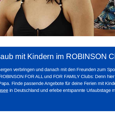
laub mit Kindern im ROBINSON C
Bergen verbringen und danach mit den Freunden zum Sport 
en ROBINSON FOR ALL und FOR FAMILY Clubs: Denn hier 
pa. Finde passende Angebote für deine Ferien mit Kinde
nsee
in Deutschland und erlebe entspannte Urlaubstage mi