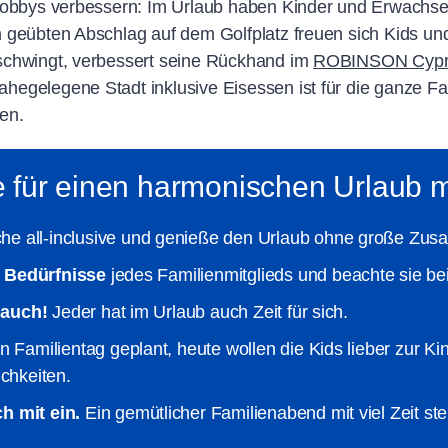
Hobbys verbessern: Im Urlaub haben Kinder und Erwachsen
 geübten Abschlag auf dem Golfplatz freuen sich Kids un
schwingt, verbessert seine Rückhand im
ROBINSON Cypr
egelegene Stadt inklusive Eisessen ist für die ganze Fa
en.
e für einen harmonischen Urlaub m
che all-inclusive und genieße den Urlaub ohne große Zus
n Bedürfnisse
jedes Familienmitglieds und beachte sie be
n auch!
Jeder hat im Urlaub auch Zeit für sich.
 Familientag geplant, heute wollen die Kids lieber zur Ki
ichkeiten.
h mit ein.
Ein gemütlicher Familienabend mit viel Zeit st