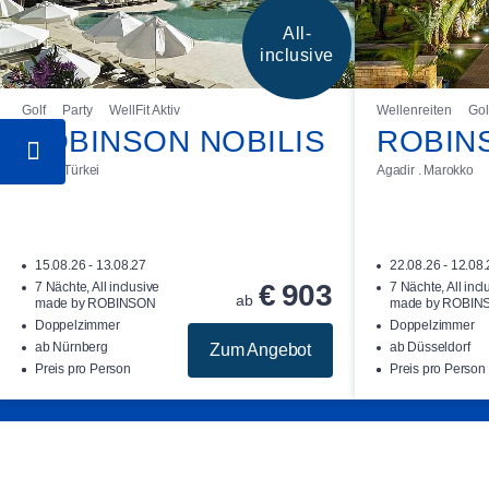
All-
inclusive
Golf
Party
WellFit Aktiv
Wellenreiten
Gol
ROBINSON NOBILIS
ROBIN
Belek . Türkei
Agadir . Marokko
15.08.26 - 13.08.27
22.08.26 - 12.08
€
903
7 Nächte, All inclusive
7 Nächte, All incl
ab
made by ROBINSON
made by ROBIN
Doppelzimmer
Doppelzimmer
ab Nürnberg
ab Düsseldorf
Zum Angebot
Preis pro Person
Preis pro Person