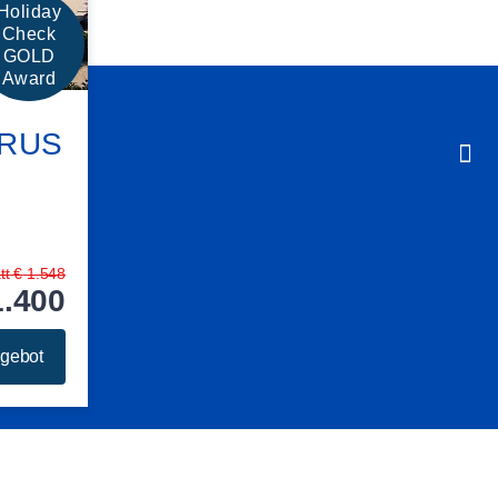
Holiday
Check
GOLD
Award
RUS
tt
€
1.548
1.400
gebot