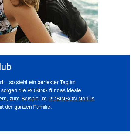
lub
– so sieht ein perfekter Tag im
sorgen die ROBINS für das ideale
rn, zum Beispiel im
ROBINSON Nobilis
t der ganzen Familie.