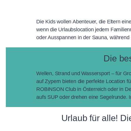
Die Kids wollen Abenteuer, die Eltern ei
wenn die Urlaubslocation jedem Familien
oder Ausspannen in der Sauna, während d
Die be
Wellen, Strand und Wassersport – für Groß
auf Zypern bieten die perfekte Location f
ROBINSON Club in Österreich oder in De
aufs SUP oder drehen eine Segelrunde. I
Urlaub für alle! 