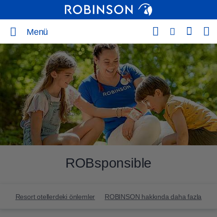
Menü
ROBsponsible
Resort otellerdeki önlemler
ROBINSON hakkında daha fazla