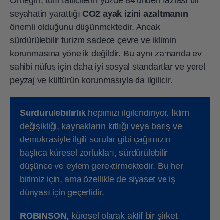
Örneğin, tüm tatilcilerin yüzde 84'ünden fazlası bir
seyahatin yarattığı
CO2 ayak izini
azaltmanın
önemli olduğunu düşünmektedir. Ancak
sürdürülebilir turizm sadece çevre ve iklimin
korunmasına yönelik değildir. Bu aynı zamanda ev
sahibi nüfus için daha iyi sosyal standartlar ve yerel
peyzaj ve kültürün korunmasıyla da ilgilidir.
Sürdürülebilirlik
hepimizi ilgilendiriyor. İklim
değişikliği, kaynakların kıtlığı veya barış ve
demokrasiyle ilgili sorular gibi çağımızın
başlıca küresel zorlukları, sürdürülebilir
düşünce ve eylem gerektirmektedir. Bu her
birimiz için, ama özellikle de siyaset ve iş
dünyası için geçerlidir.
ROBINSON
, küresel olarak aktif bir şirket