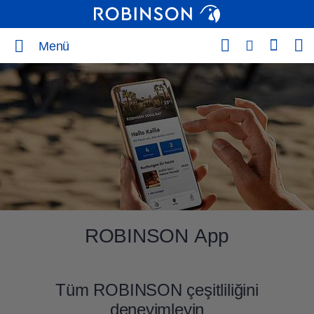
Menü
ROBINSON App
Tüm ROBINSON çeşitliliğini
deneyimleyin