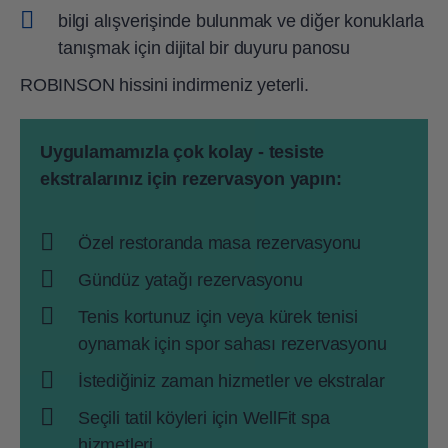
bilgi alışverişinde bulunmak ve diğer konuklarla
tanışmak için dijital bir duyuru panosu
ROBINSON hissini indirmeniz yeterli.
Uygulamamızla çok kolay - tesiste
ekstralarınız için rezervasyon yapın:
Özel restoranda masa rezervasyonu
Gündüz yatağı rezervasyonu
Tenis kortunuz için veya kürek tenisi
oynamak için spor sahası rezervasyonu
İstediğiniz zaman hizmetler ve ekstralar
Seçili tatil köyleri için WellFit spa
hizmetleri