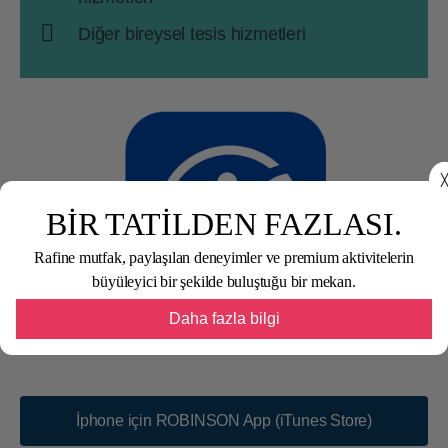
Diğer bireysel tesis hizmetleri
╳
BİR TATİLDEN FAZLASI.
Rafine mutfak, paylaşılan deneyimler ve premium aktivitelerin
büyüleyici bir şekilde buluştuğu bir mekan.
Daha fazla bilgi
İphone için ROBINSON App (iTunes Store)