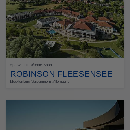
Spa WellFit
Détente
Sport
ROBINSON FLEESENSEE
Mecklenburg-Vorpommern . Allemagne