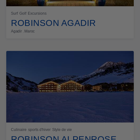
Surf
Golf
Excursions
ROBINSON AGADIR
Agadir . Maroc
Culinaire
sports d'hiver
Style de vie
ROBINSON ALPENROSE