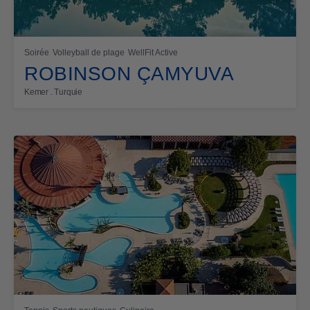
Soirée
Volleyball de plage
WellFit Active
ROBINSON ÇAMYUVA
Kemer . Turquie