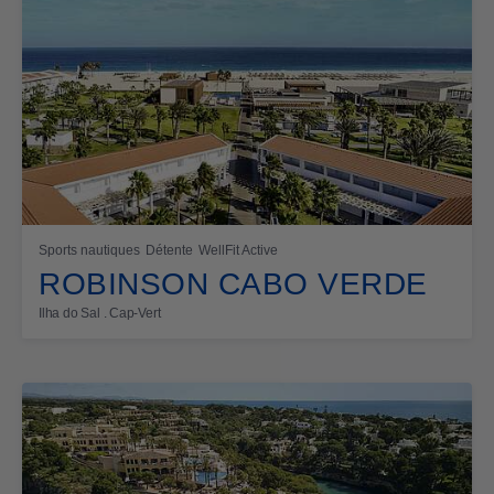
Sports nautiques
Détente
WellFit Active
ROBINSON CABO VERDE
Ilha do Sal . Cap-Vert