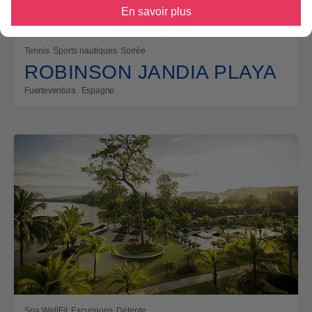
En savoir plus
Tennis
Sports nautiques
Soirée
ROBINSON JANDIA PLAYA
Fuerteventura . Espagne
Spa WellFit
Excursions
Détente