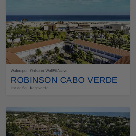
Watersport
Ontspan
WellFit Active
ROBINSON CABO VERDE
Ilha do Sal . Kaapverdië