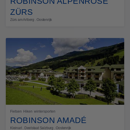
ROBINSON ALPENROSE
ZÜRS
Zürs am Arlberg . Oostenrijk
Fietsen
Hiken
wintersporten
ROBINSON AMADÉ
Kleinarl . Deelstaat Salzburg . Oostenrijk