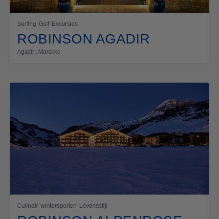
Surfing
Golf
Excursies
ROBINSON AGADIR
Agadir . Marokko
Culinair
wintersporten
Levensstijl