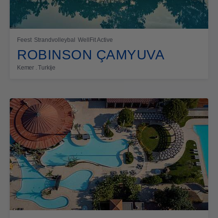
Feest
Strandvolleybal
WellFit Active
ROBINSON ÇAMYUVA
Kemer . Turkije