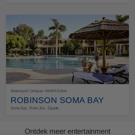
Watersport
Ontspan
WellFit Active
ROBINSON SOMA BAY
Soma Bay . Rode Zee . Egypte
Ontdek meer entertainment