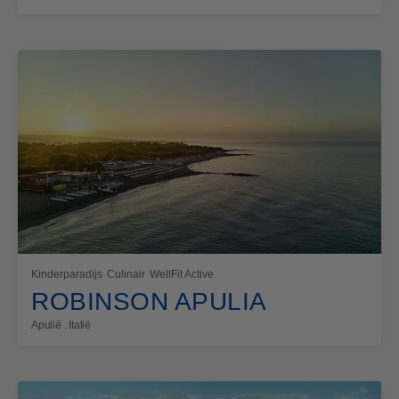
Kinderparadijs
Culinair
WellFit Active
ROBINSON APULIA
Apulië . Italië