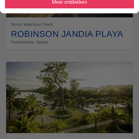
Meer ontdekken
Tennis
Watersport
Feest
ROBINSON JANDIA PLAYA
Fuerteventura . Spanje