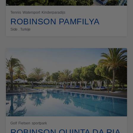
Tennis
Watersport
Kinderparadijs
ROBINSON PAMFILYA
Side . Turkije
Golf
Fietsen
sportpark
ROBINSON QUINTA DA RIA