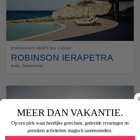
Entertainment
WellFit-Spa
Culinair
ROBINSON IERAPETRA
Kreta . Griekenland
╳
MEER DAN VAKANTIE.
Op een plek waar heerlijke gerechten, gedeelde ervaringen en
premium activiteiten magisch samensmelten.