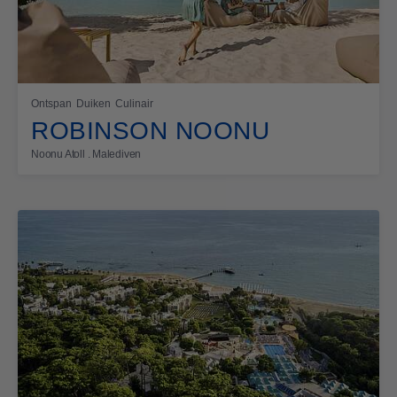
Ontspan
Duiken
Culinair
ROBINSON NOONU
Noonu Atoll . Malediven