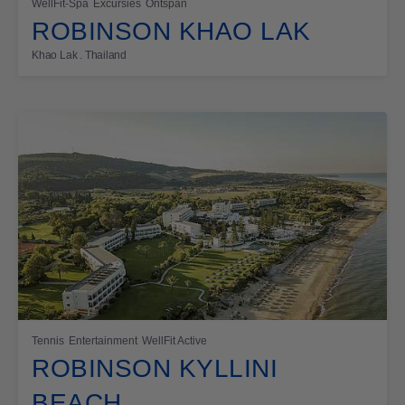
WellFit-Spa
Excursies
Ontspan
ROBINSON KHAO LAK
Khao Lak . Thailand
Tennis
Entertainment
WellFit Active
ROBINSON KYLLINI
BEACH