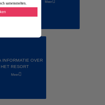
Meer
isch samensmelten.
kken
A INFORMATIE OVER
HET RESORT
Meer