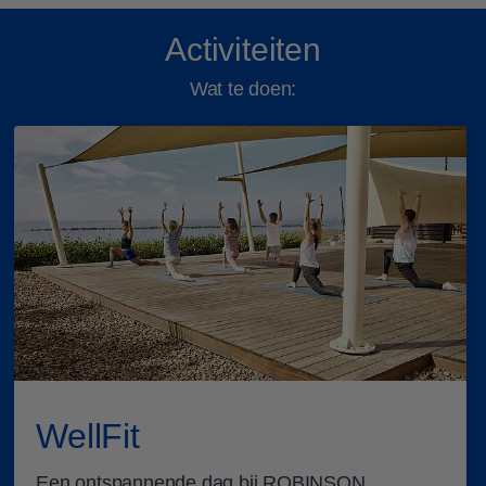
Activiteiten
Wat te doen:
milienkamer
Suite
WellFit
Een ontspannende dag bij ROBINSON