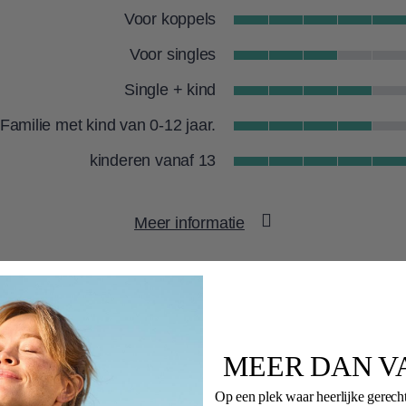
Voor koppels
Voor singles
Single + kind
Familie met kind van 0-12 jaar.
kinderen vanaf 13
Strand
Meer informatie
Groepsfitness
Sportschool
WellFit spa
Watersport
MEER DAN V
Kitesurfen
Internationale flair
LOCATIE
Op een plek waar heerlijke gerech