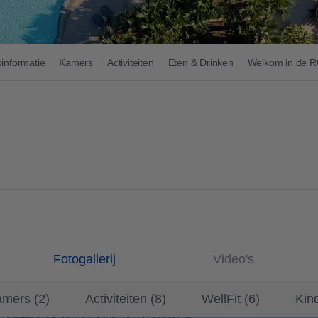
informatie
Kamers
Activiteiten
Eten & Drinken
Welkom in de 
Fotogallerij
Video's
amers
(
2
)
Activiteiten
(
8
)
WellFit
(
6
)
Kin