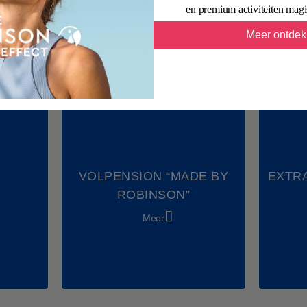
Tennis
Meer
Meer
en premium activiteiten mag
Beachvolleyball
Meer ontde
Fietsen
Boogschieten
Voetbal
Party & Dance
Chill & Relax
VOLPENSION “MADE BY
EXTR
Shows & Acts
ROBINSON”
Meer