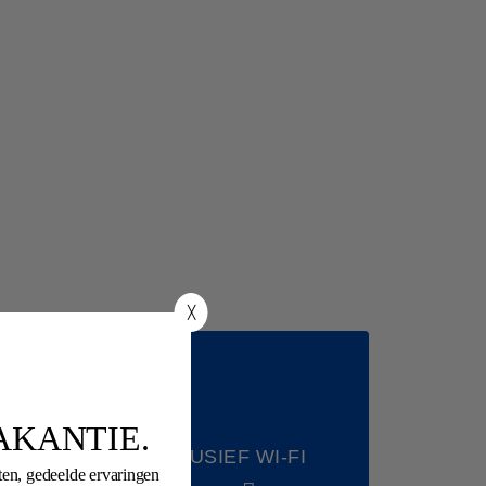
╳
AKANTIE.
INCLUSIEF WI-FI
ten, gedeelde ervaringen