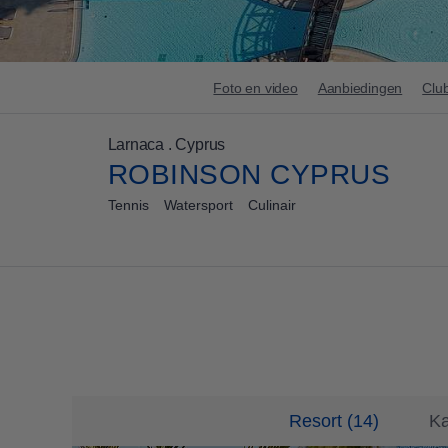
Foto en video
Aanbiedingen
Club
Larnaca . Cyprus
ROBINSON CYPRUS
Tennis
Watersport
Culinair
Resort
(
14
)
K