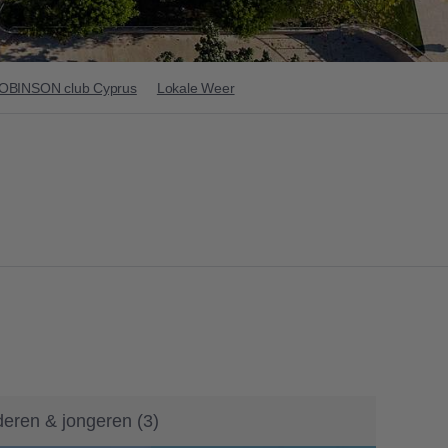
ROBINSON club Cyprus
Lokale Weer
deren & jongeren
(
3
)