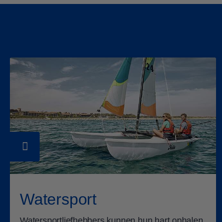
Tweepersoonskamer
Fa
Watersport
Watersportliefhebbers kunnen hun hart ophalen