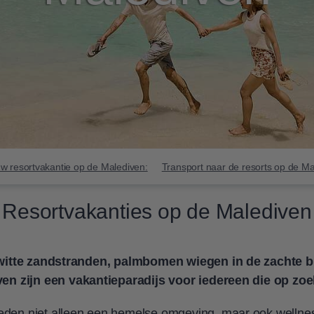
w resortvakantie op de Malediven:
Transport naar de resorts op de M
Resortvakanties op de Malediven
 witte zandstranden, palmbomen wiegen in de zachte br
en zijn een vakantieparadijs voor iedereen die op zoe
en niet alleen een hemelse omgeving, maar ook wellnes