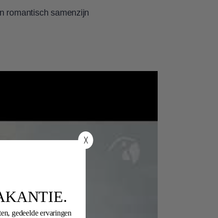
en romantisch samenzijn
╳
AKANTIE.
ten, gedeelde ervaringen