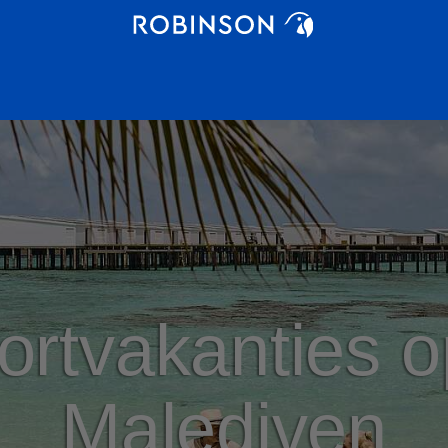
ortvakanties o
Malediven