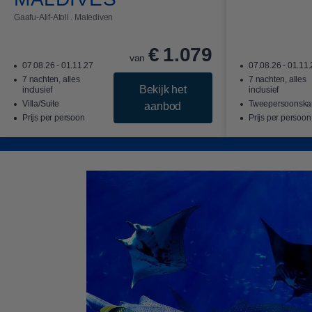
Gaafu-Alif-Atoll . Malediven
€
1.079
van
07.08.26 - 01.11.27
07.08.26 - 01.11
7 nachten, alles
7 nachten, alles
Bekijk het
inclusief
inclusief
Villa/Suite
Tweepersoonska
aanbod
Prijs per persoon
Prijs per persoon