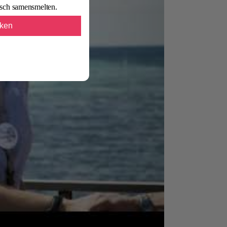
isch samensmelten.
kken