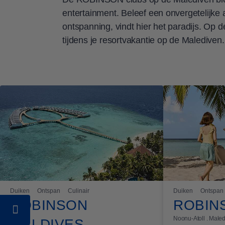
entertainment. Beleef een onvergetelijke 
ontspanning, vindt hier het paradijs. Op
tijdens je resortvakantie op de Maledive
Duiken
Ontspan
Culinair
Duiken
Ontspan
ROBINSON
ROBIN
Noonu-Atoll . Male
MALDIVES