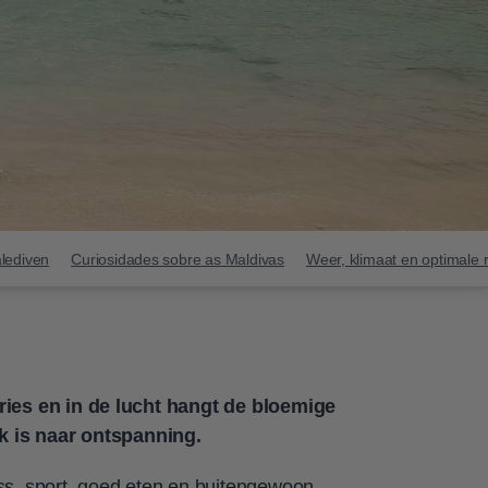
alediven
Curiosidades sobre as Maldivas
Weer, klimaat en optimale 
ies en in de lucht hangt de bloemige
k is naar ontspanning.
s, sport, goed eten en buitengewoon