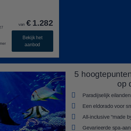
€
1.282
van
.27
Bekijk het
mer
aanbod
5 hoogtepunten
op 
Paradijselijk eilande
Een eldorado voor sn
All-inclusive "made
Gevarieerde spa-aan