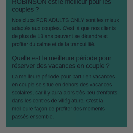
ROBINSON est le meilleur pour les
couples ?
Nos clubs FOR ADULTS ONLY sont les mieux
adaptés aux couples. C'est là que nos clients
de plus de 18 ans peuvent se détendre et
profiter du calme et de la tranquillité.
Quelle est la meilleure période pour
réserver des vacances en couple ?
La meilleure période pour partir en vacances
en couple se situe en dehors des vacances
scolaires, car il y aura alors très peu d'enfants
dans les centres de villégiature. C'est la
meilleure façon de profiter des moments
passés ensemble.