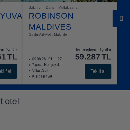
Sakin ol
Dalış
Mutfak sanatı
MYUVA
ROBINSON
MALDIVES
Gaafu-Alif-Atoll . Maldivler
n fiyatlar
den başlayan fiyatlar
61
TL
59.287
TL
09.08.26 - 01.11.27
7 gece, Her şey dahil
Villası/Süit
klif al
Teklif al
Kişi başı fiyat
t otel