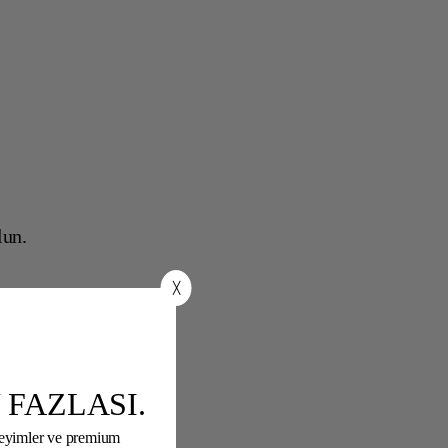
lun.
╳
 FAZLASI.
neyimler ve premium