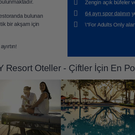
 bulunmaktadır.
Zengin açık büfeler 
64 ayrı spor dalının
ye
restoranda bulunan
ntik bir akşam için
\"For Adults Only alan
 ayırtın!
ort Oteller - Çiftler İçin En Po