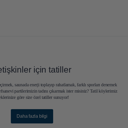
tişkinler için tatiller
 geçirmek, saunada enerji toplayıp rahatlamak, farklı sporları denemek
efsanevi partilerimizin tadını çıkarmak ister misiniz? Tatil köylerimiz
eklerinize göre size özel tatiller sunuyor!
Daha fazla bilgi