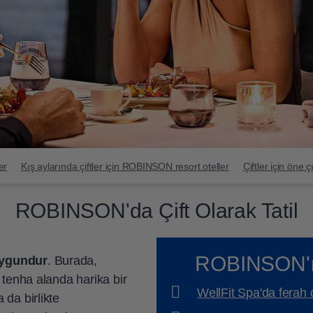
er
Kış aylarında çiftler için ROBINSON resort oteller
Çiftler için öne ç
ROBINSON'da Çift Olarak Tatil
ROBINSON'ın i
 uygundur
. Burada,
ok tenha alanda harika bir
WellFit Spa'da ferah 
 da birlikte