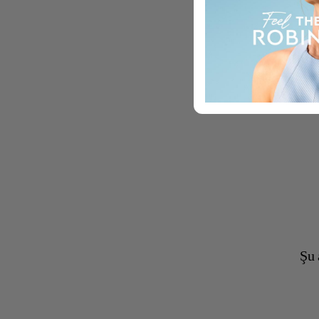
Kış ayl
Şu 