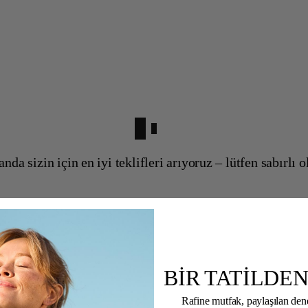
anda sizin için en iyi teklifleri arıyoruz – lütfen sabırlı o
BİR TATİLDEN
Rafine mutfak, paylaşılan de