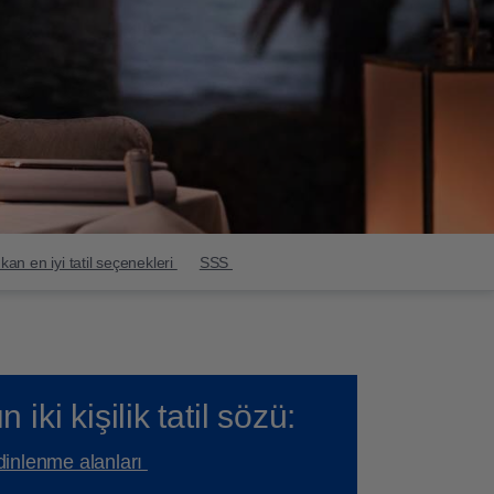
ıkan en iyi tatil seçenekleri
SSS
ki kişilik tatil sözü:
dinlenme alanları