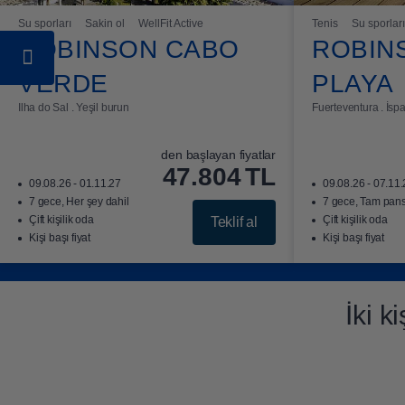
Su sporları
Sakin ol
WellFit Active
Tenis
Su sporları
ROBINSON CABO
ROBIN
VERDE
PLAYA
Ilha do Sal . Yeşil burun
Fuerteventura . İsp
den başlayan fiyatlar
47.804
TL
09.08.26 - 01.11.27
09.08.26 - 07.11
7 gece, Her şey dahil
7 gece, Tam pan
Çift kişilik oda
Çift kişilik oda
Teklif al
Kişi başı fiyat
Kişi başı fiyat
İki k