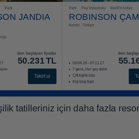
Parti
Parti
Plaj Voleybolu
WellFit Active
SON JANDIA
ROBINSON ÇA
Kemer . Türkiye
anya
den başlayan fiyatlar
den başlaya
50.231
TL
55.1
.27
09.08.26 - 07.11.27
siyon
7 gece, Her şey dahil
Çift kişilik oda
Teklif al
Te
Kişi başı fiyat
işilik tatilleriniz için daha fazla resor