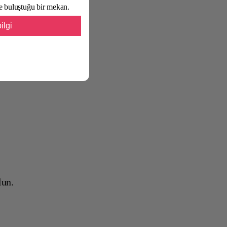
lde buluştuğu bir mekan.
 oteller
ilgi
lun.