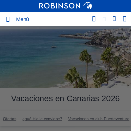
Menú
Vacaciones en Canarias 2026
Ofertas
¿qué isla le conviene?
Vacaciones en club Fuerteventura