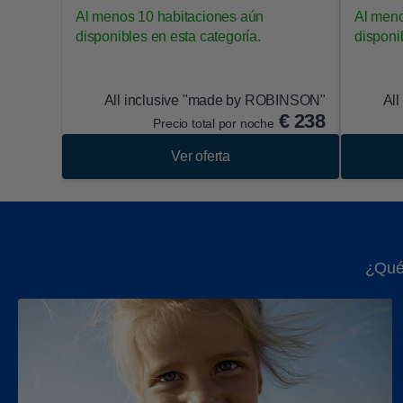
Al menos 10 habitaciones aún
Al meno
disponibles en esta categoría.
disponi
All inclusive "made by ROBINSON"
Al
€
238
Precio total por noche
Ver oferta
¿Qué 