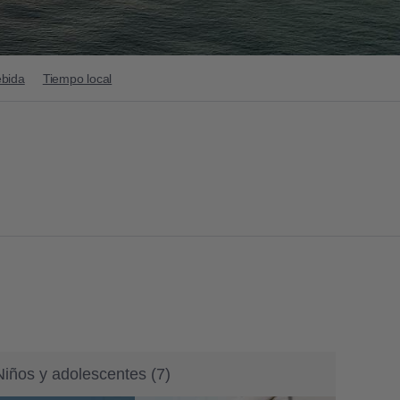
bida
Tiempo local
Niños y adolescentes
(
7
)