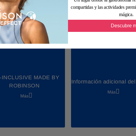
Padel
Más
Más
compartidas y las actividades prem
Beachvolleyball
mágica.
Fútbol
Descubre 
Tiro con arco
Estudio familiar
Excursiones
Polígloto
-INCLUSIVE MADE BY
Información adicional del
Party & Dance
ROBINSON
Más
Chill & Relax
Más
Shows & Acts