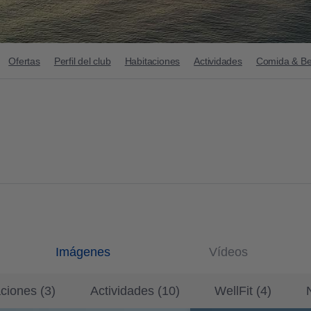
Ofertas
Perfil del club
Habitaciones
Actividades
Comida & Be
Imágenes
Vídeos
aciones
(
3
)
Actividades
(
10
)
WellFit
(
4
)