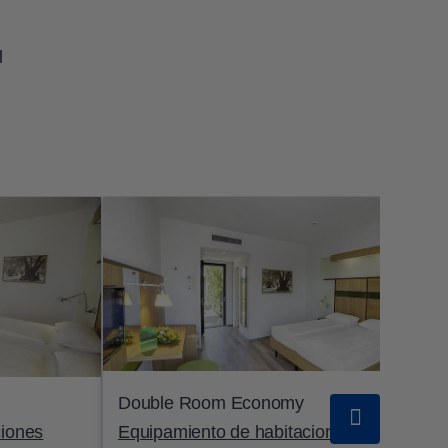
l
Double Room Economy
Do
ciones
Equipamiento de habitaciones
Eq