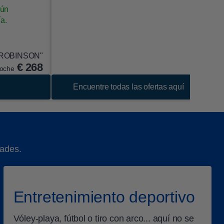
aún
ía.
by ROBINSON"
€
268
noche
Encuentre todas las ofertas aquí
dades.
Entretenimiento deportivo
Vóley-playa, fútbol o tiro con arco... aquí no se