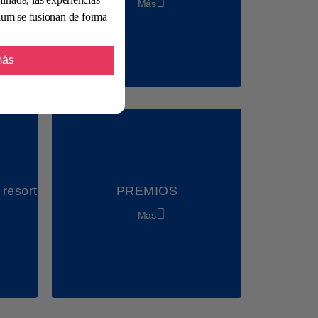
Más
ium se fusionan de forma
más
 resort
PREMIOS
Más