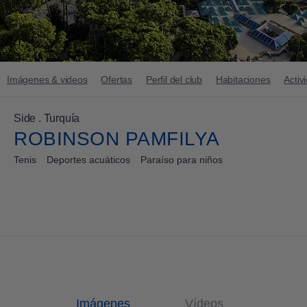
Imágenes & videos
Ofertas
Perfil del club
Habitaciones
Activ
Side . Turquía
ROBINSON PAMFILYA
Tenis
Deportes acuáticos
Paraíso para niños
Imágenes
Vídeos