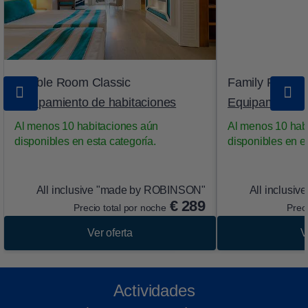
Double Room Classic
Family Room C
Equipamiento de habitaciones
Equipamiento 
Al menos 10 habitaciones aún
Al menos 10 hab
disponibles en esta categoría.
disponibles en es
All inclusive "made by ROBINSON"
All inclusi
€
289
Precio total por noche
Preci
Ver oferta
V
Actividades