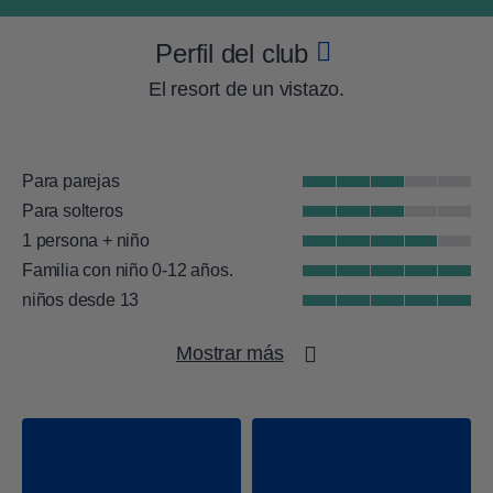
Perfil del club
El resort de un vistazo.
Para parejas
Para solteros
1 persona + niño
Familia con niño 0-12 años.
niños desde 13
Playa
Mostrar más
Fitness en grupo
Gimnasio
Deportes náutico
WellFit y spa
Tenis