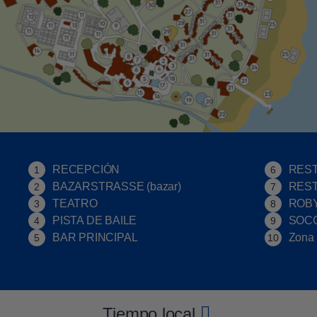
RECEPCIÓN
RES
1
6
BAZARSTRASSE (bazar)
REST
2
7
TEATRO
ROB
3
8
PISTA DE BAILE
SOC
4
9
BAR PRINCIPAL
Zona 
5
10
Tiempo local