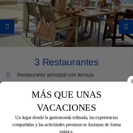
3 Restaurantes
Restaurante principal con terraza
╳
Restaurante de playa
MÁS QUE UNAS
Restaurante local de especialidades (cargo
adicional)
VACACIONES
Un lugar donde la gastronomía refinada, las experiencias
Horario de apertura
compartidas y las actividades premium se fusionan de forma
mágica.