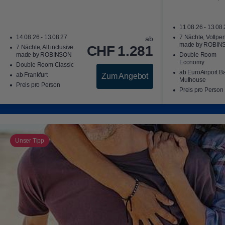
11.08.26 - 13.08
14.08.26 - 13.08.27
7 Nächte, Vollpe
ab
made by ROBIN
CHF
1.281
7 Nächte, All inclusive
made by ROBINSON
Double Room
Economy
Double Room Classic
ab EuroAirport B
ab Frankfurt
Zum Angebot
Mulhouse
Preis pro Person
Preis pro Person
Unser Tipp