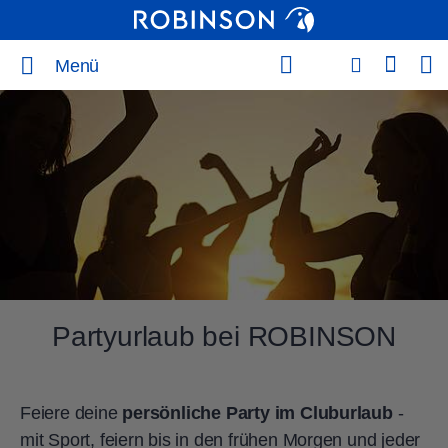
Menü
Partyurlaub bei ROBINSON
Feiere deine
persönliche Party im Cluburlaub
-
mit Sport, feiern bis in den frühen Morgen und jeder