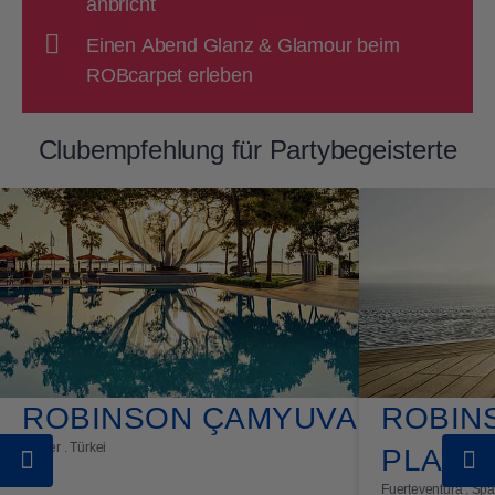
anbricht
Einen Abend Glanz & Glamour beim
ROBcarpet erleben
Clubempfehlung für Partybegeisterte
ROBINSON ÇAMYUVA
ROBIN
Kemer . Türkei
PLAYA
Fuerteventura . Sp