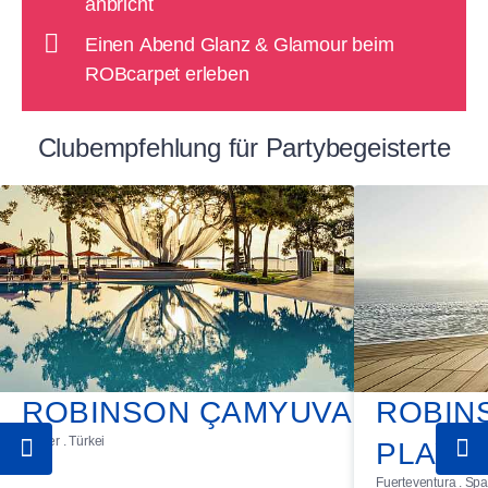
anbricht
Einen Abend Glanz & Glamour beim
ROBcarpet erleben
Clubempfehlung für Partybegeisterte
ROBINSON ÇAMYUVA
ROBIN
Kemer . Türkei
PLAYA
Fuerteventura . Sp