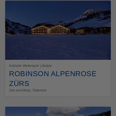
Kulinarik
Wintersport
Lifestyle
ROBINSON ALPENROSE
ZÜRS
Zürs am Arlberg . Österreich