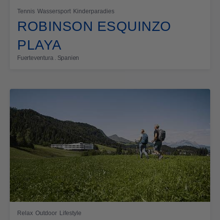
Tennis
Wassersport
Kinderparadies
ROBINSON ESQUINZO
PLAYA
Fuerteventura . Spanien
Relax
Outdoor
Lifestyle