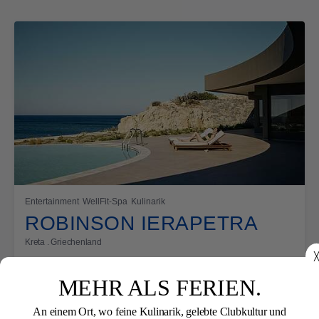
Entertainment
WellFit-Spa
Kulinarik
ROBINSON IERAPETRA
Kreta . Griechenland
╳
MEHR ALS FERIEN.
An einem Ort, wo feine Kulinarik, gelebte Clubkultur und