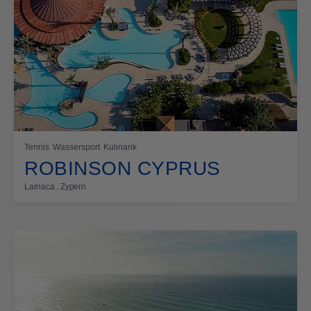
Tennis
Wassersport
Kulinarik
ROBINSON CYPRUS
Larnaca . Zypern