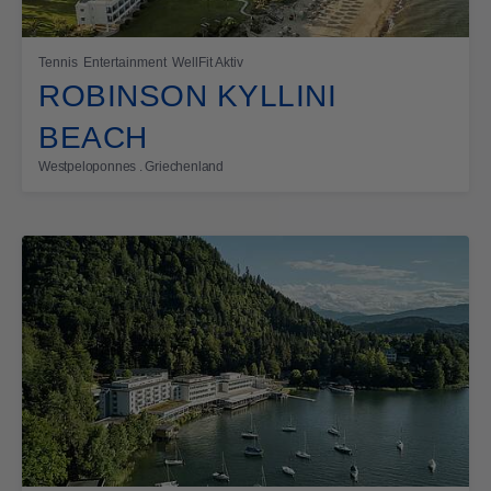
Tennis
Entertainment
WellFit Aktiv
ROBINSON KYLLINI
BEACH
Westpeloponnes . Griechenland