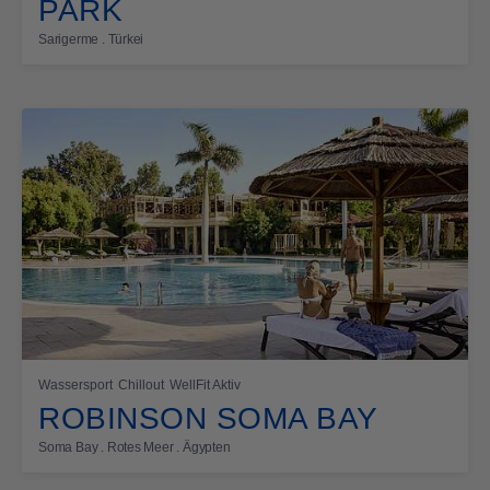
PARK
Sarigerme . Türkei
Wassersport
Chillout
WellFit Aktiv
ROBINSON SOMA BAY
Soma Bay . Rotes Meer . Ägypten