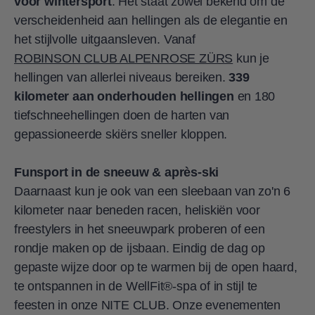
voor wintersport
. Het staat zowel bekend om de
verscheidenheid aan hellingen als de elegantie en
het stijlvolle uitgaansleven. Vanaf
ROBINSON CLUB ALPENROSE ZÜRS
kun je
hellingen van allerlei niveaus bereiken.
339
kilometer aan onderhouden hellingen
en 180
tiefschneehellingen doen de harten van
gepassioneerde skiërs sneller kloppen.
Funsport in de sneeuw & après-ski
Daarnaast kun je ook van een sleebaan van zo'n 6
kilometer naar beneden racen, heliskiën voor
freestylers in het sneeuwpark proberen of een
rondje maken op de ijsbaan. Eindig de dag op
gepaste wijze door op te warmen bij de open haard,
te ontspannen in de WellFit®-spa of in stijl te
feesten in onze NITE CLUB. Onze evenementen