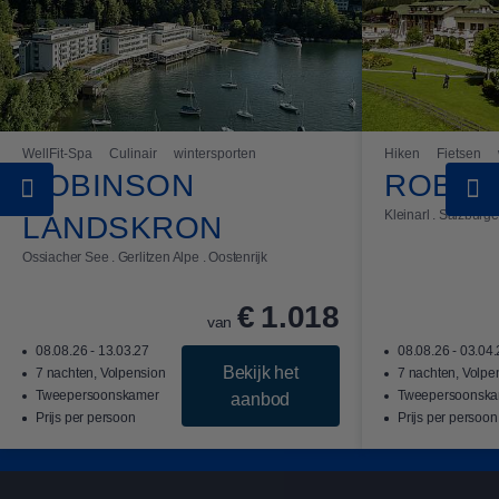
WellFit-Spa
Culinair
wintersporten
Hiken
Fietsen
ROBINSON
ROBIN
Kleinarl . Salzburge
LANDSKRON
Ossiacher See . Gerlitzen Alpe . Oostenrijk
€
1.018
van
08.08.26 - 13.03.27
08.08.26 - 03.04
Bekijk het
7 nachten, Volpension
7 nachten, Volpe
Tweepersoonskamer
Tweepersoonska
aanbod
Prijs per persoon
Prijs per persoon