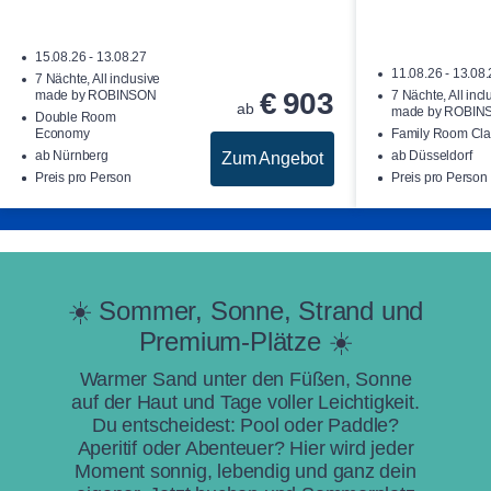
15.08.26 - 13.08.27
11.08.26 - 13.08
7 Nächte, All inclusive
€
903
made by ROBINSON
7 Nächte, All incl
ab
made by ROBIN
Double Room
Economy
Family Room Cla
ab Nürnberg
ab Düsseldorf
Zum Angebot
Preis pro Person
Preis pro Person
☀️ Sommer, Sonne, Strand und
Premium-Plätze ☀️
Warmer Sand unter den Füßen, Sonne
auf der Haut und Tage voller Leichtigkeit.
Du entscheidest: Pool oder Paddle?
Aperitif oder Abenteuer? Hier wird jeder
Moment sonnig, lebendig und ganz dein