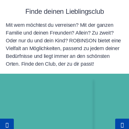
Finde deinen Lieblingsclub
Mit wem möchtest du verreisen? Mit der ganzen
Familie und deinen Freunden? Allein? Zu zweit?
Oder nur du und dein Kind? ROBINSON bietet eine
Vielfalt an Möglichkeiten, passend zu jedem deiner
Bedürfnisse und liegt immer an den schönsten
EARLY BIRD Sommer 2027
EARLY BIRD W
Bis zu 20% Preisvorteil
Bis zu 20% Prei
Orten. Finde den Club, der zu dir passt!