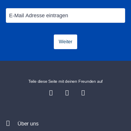
ausgewählten Reisezeiträumen, begrenztes Kontingent.
Gutscheincodes:
Sollte ein Gutscheincode verfügbar
sein und deine Reisedaten alle Kriterien erfüllen, wird der
Code automatisch im Buchungsprozess angezeigt. Die
Gutscheincode Angebote sind gültig für Pauschalreisen
Weiter
und/oder Club only des Veranstalters TUI Deutschland
(XTUI-Produkte sind vom Angebot ausgeschlossn).
Limitiertes Angebot in ausgewählten Reisezeiträumen und
Clubs. Nicht mit anderen Codes kombinierbar.
Teile diese Seite mit deinen Freunden auf
Einlösebedingungen Aktionscode
HOLIDAY250:
Gültig nur für neugebuchte
Pauschalreisen in die am Aktionscode teilnehmenden
Clubs, Mindestreisedauer 3 Nächte, Aktionszeitraum 06.08.
bis 11.08.2026, Reisezeitraum 01.11.2026 bis 30.04.2027
Über uns
(letzter Rückreisetermin 30.04.2027), nur für den