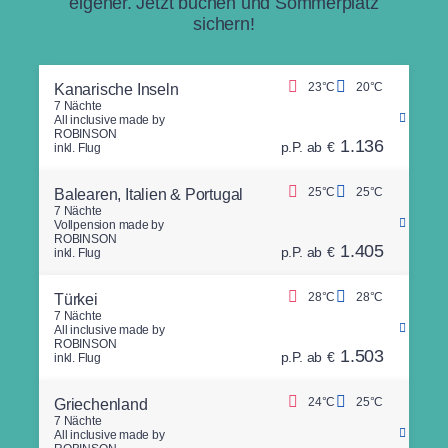
eigener. Jetzt buchen und Sommerplatz
sichern!
23°C
20°C
Kanarische Inseln
7 Nächte
All inclusive made by
ROBINSON
1.136
p.P. ab
€
inkl. Flug
25°C
25°C
Balearen, Italien & Portugal
7 Nächte
Vollpension made by
ROBINSON
1.405
p.P. ab
€
inkl. Flug
28°C
28°C
Türkei
7 Nächte
All inclusive made by
ROBINSON
1.503
p.P. ab
€
inkl. Flug
24°C
25°C
Griechenland
7 Nächte
All inclusive made by