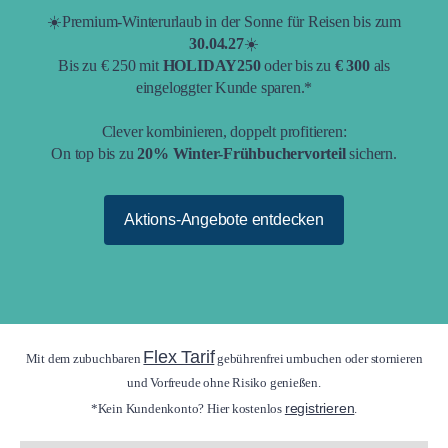
☀️Premium-Winterurlaub in der Sonne für Reisen bis zum
30.04.27
☀️
Bis zu € 250 mit
HOLIDAY250
oder bis zu
€ 300
als
eingeloggter Kunde sparen.*
Clever kombinieren, doppelt profitieren:
On top bis zu
20% Winter-Frühbuchervorteil
sichern.
Aktions-Angebote entdecken
Flex Tarif
Mit dem zubuchbaren
gebührenfrei umbuchen oder stornieren
und Vorfreude ohne Risiko genießen.
registrieren
*Kein Kundenkonto? Hier kostenlos
.