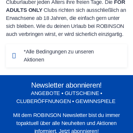
Cluburlauber jeden Alters ihre freien Tage. Die
FOR
ADULTS ONLY
Clubs richten sich ausschließlich an
Erwachsene ab 18 Jahren, die einfach gern unter
sich bleiben. Wie du deinen Urlaub bei ROBINSON
auch verbringen wirst, er wird sicherlich einzigartig.
*Alle Bedingungen zu unseren
Aktionen
Summer Sale:
Ersparnis pro Person bei einer
Mindestbelegung von 2 Personen pro Zimmer und einem
Newsletter abonnieren!
Mindestaufenthalt von 7 Nächten inkl. Flug und Transfer.
ANGEBOTE • GUTSCHEINE •
Gilt für ausgewählte Clubs, Zimmerkategorien und
CLUBERÖFFNUNGEN • GEWINNSPIELE
Reisetermine, limitiertes Kontingent.
Mit dem ROBINSON Newsletter bist du immer
ROBINSON Fernreisen:
Preis pro Person im
topaktuell über alle Neuheiten und Aktionen
Doppelzimmer. Mindestaufenthalt von 7 Nächten an
informiert. Jetzt abonnieren!