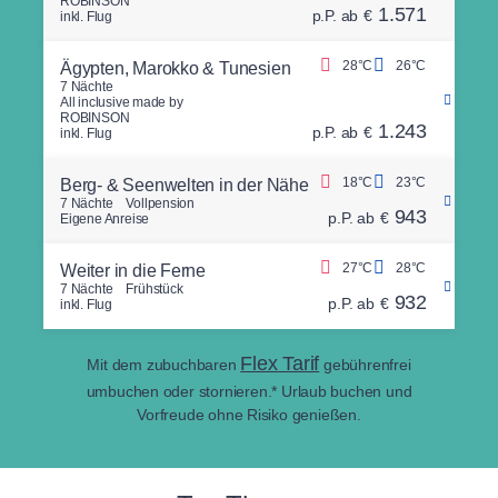
ROBINSON
1.571
p.P. ab
€
inkl. Flug
28°C
26°C
Ägypten, Marokko & Tunesien
7 Nächte
All inclusive made by
ROBINSON
1.243
p.P. ab
€
inkl. Flug
18°C
23°C
Berg- & Seenwelten in der Nähe
7 Nächte
Vollpension
943
p.P. ab
€
Eigene Anreise
27°C
28°C
Weiter in die Ferne
7 Nächte
Frühstück
932
p.P. ab
€
inkl. Flug
Flex Tarif
Mit dem zubuchbaren
gebührenfrei
umbuchen oder stornieren.* Urlaub buchen und
Vorfreude ohne Risiko genießen.