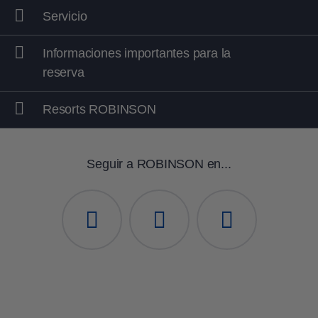
habitaciones modernas, nuevo diseño de
Servicio
Plaza Major.
CLUB SOMA BAY:
Todas las habitaciones
Informaciones importantes para la
y los baños renovados y nuevo diseño de
reserva
restaurante
Resorts ROBINSON
Seguir a ROBINSON en...