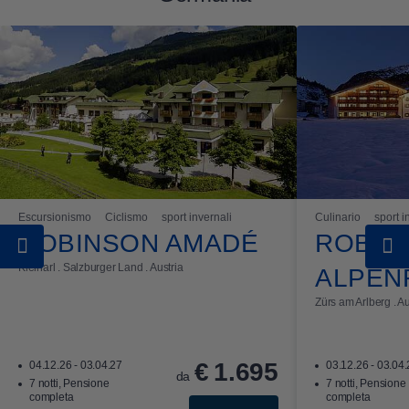
Escursionismo
Ciclismo
sport invernali
Culinario
sport i
ROBINSON AMADÉ
ROBIN
Kleinarl . Salzburger Land . Austria
ALPEN
Zürs am Arlberg . Au
€
1.695
04.12.26 - 03.04.27
03.12.26 - 03.04
da
7 notti, Pensione
7 notti, Pensione
completa
completa