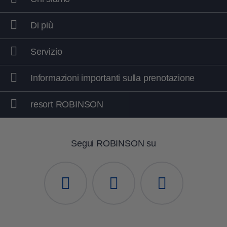
camere moderne, nuovo design di Plaza
CLUB AMADÉ
Major.
Di più
CLUB LANDSKRON
CLUB SOMA BAY:
tutte le camere e i
bagni rinnovati e rnuovo design di
Servizio
restaurante
Informazioni importanti sulla prenotazione
resort ROBINSON
Segui ROBINSON su