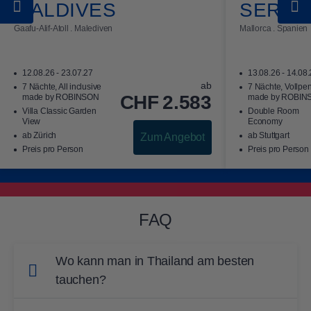
MALDIVES
SEREN
Gaafu-Alif-Atoll . Malediven
Mallorca . Spanien
12.08.26 - 23.07.27
13.08.26 - 14.08
ab
7 Nächte, All inclusive
7 Nächte, Vollpe
CHF
2.583
made by ROBINSON
made by ROBIN
Villa Classic Garden
Double Room
View
Economy
ab Zürich
ab Stuttgart
Zum Angebot
Preis pro Person
Preis pro Person
FAQ
Wo kann man in Thailand am besten
tauchen?
In Thailand gibt es viele sehenswerte Tauch-