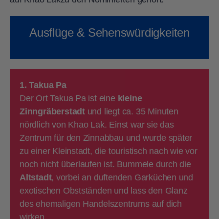
Ausflüge & Sehenswürdigkeiten
1. Takua Pa
Der Ort Takua Pa ist eine
kleine
Zinngräberstadt
und liegt ca. 35 Minuten
nördlich von Khao Lak. Einst war sie das
Zentrum für den Zinnabbau und wurde später
zu einer Kleinstadt, die touristisch nach wie vor
noch nicht überlaufen ist. Bummele durch die
Altstadt
, vorbei an duftenden Garküchen und
exotischen Obstständen und lass den Glanz
des ehemaligen Handelszentrums auf dich
wirken.