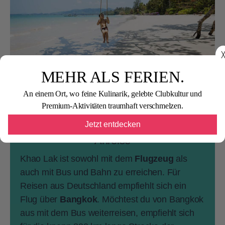
╳
MEHR ALS FERIEN.
An einem Ort, wo feine Kulinarik, gelebte Clubkultur und
Tipps & Reiseinfos
Premium-Aktivitäten traumhaft verschmelzen.
Jetzt entdecken
Anreise
Khao Lak ist sowohl mit dem
Flugzeug
als
auch mit Bus und Bahn zu erreichen. Für
Reisen aus Deutschland empfiehlt sich ein
Flug über
Bangkok
. Möchtest du von Bangkok
aus mit dem Bus weiterreisen, empfiehlt sich