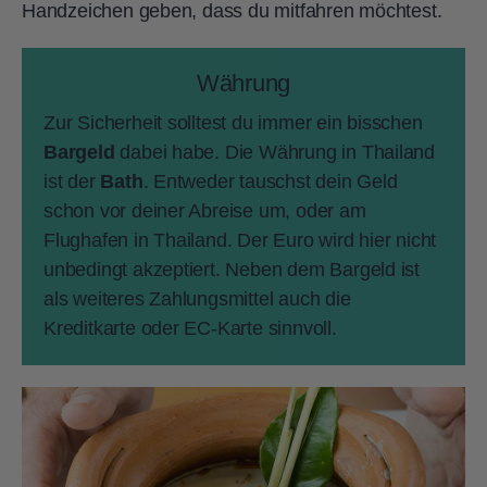
Handzeichen geben, dass du mitfahren möchtest.
Währung
Zur Sicherheit solltest du immer ein bisschen
Bargeld
dabei habe. Die Währung in Thailand
ist der
Bath
. Entweder tauschst dein Geld
schon vor deiner Abreise um, oder am
Flughafen in Thailand. Der Euro wird hier nicht
unbedingt akzeptiert. Neben dem Bargeld ist
als weiteres Zahlungsmittel auch die
Kreditkarte oder EC-Karte sinnvoll.