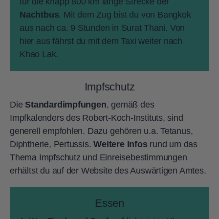
für die knapp 800 km lange Strecke der
Nachtbus
. Mit dem Zug bist du von Bangkok
aus nach ca. 9 Stunden in Surat Thani. Von
hier aus fährst du mit dem Taxi weiter nach
Khao Lak.
Impfschutz
Die
Standardimpfungen
, gemäß des
Impfkalenders des Robert-Koch-Instituts, sind
generell empfohlen. Dazu gehören u.a. Tetanus,
Diphtherie, Pertussis.
Weitere Infos
rund um das
Thema Impfschutz und Einreisebestimmungen
erhältst du auf der Website des Auswärtigen Amtes.
Essen