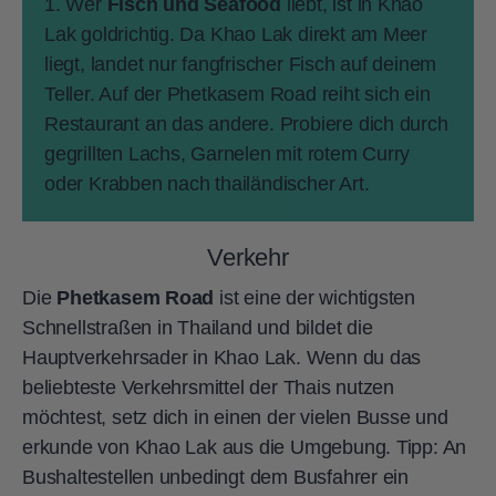
1. Wer
Fisch und Seafood
liebt, ist in Khao
Lak goldrichtig. Da Khao Lak direkt am Meer
liegt, landet nur fangfrischer Fisch auf deinem
Teller. Auf der Phetkasem Road reiht sich ein
Restaurant an das andere. Probiere dich durch
gegrillten Lachs, Garnelen mit rotem Curry
oder Krabben nach thailändischer Art.
Verkehr
Die
Phetkasem Road
ist eine der wichtigsten
Schnellstraßen in Thailand und bildet die
Hauptverkehrsader in Khao Lak. Wenn du das
beliebteste Verkehrsmittel der Thais nutzen
möchtest, setz dich in einen der vielen Busse und
erkunde von Khao Lak aus die Umgebung. Tipp: An
Bushaltestellen unbedingt dem Busfahrer ein