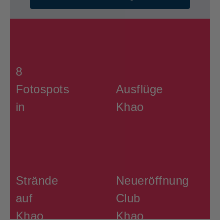
8
Fotospots
Ausflüge
in
Khao
Khao
Lak
Lak
Strände
Neueröffnung
auf
Club
Khao
Khao