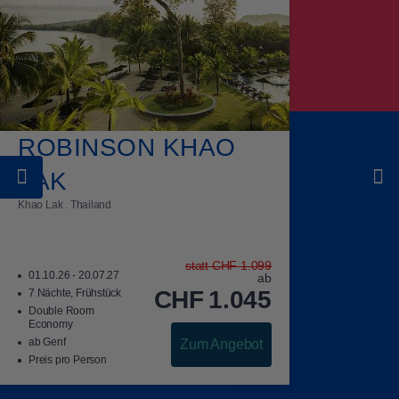
ROBINSON KHAO
LAK
Khao Lak . Thailand
statt
CHF
1.099
01.10.26 - 20.07.27
ab
CHF
1.045
7 Nächte, Frühstück
Double Room
Economy
ab Genf
Zum Angebot
Preis pro Person