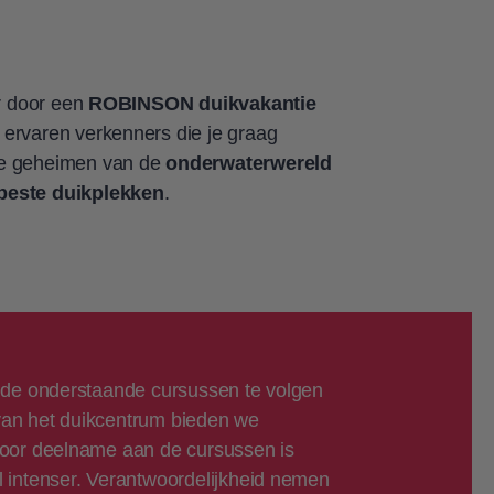
ar door een
ROBINSON duikvakantie
ervaren verkenners die je graag
de geheimen van de
onderwaterwereld
beste duikplekken
.
r de onderstaande cursussen te volgen
 van het duikcentrum bieden we
Voor deelname aan de cursussen is
l intenser. Verantwoordelijkheid nemen