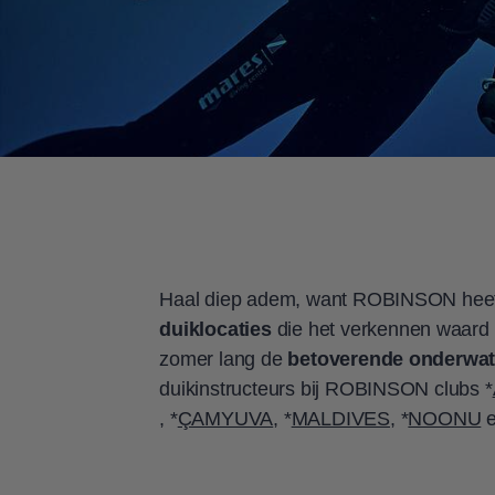
Haal diep adem, want ROBINSON hee
duiklocaties
die het verkennen waard z
zomer lang de
betoverende onderwat
duikinstructeurs bij ROBINSON clubs *
, *
ÇAMYUVA
, *
MALDIVES
, *
NOONU