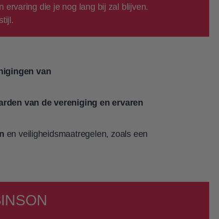
rvaring die je nog lang bij zal blijven.
ijl.
enigingen van
arden van de vereniging en ervaren
n
en veiligheidsmaatregelen, zoals een
OBINSON