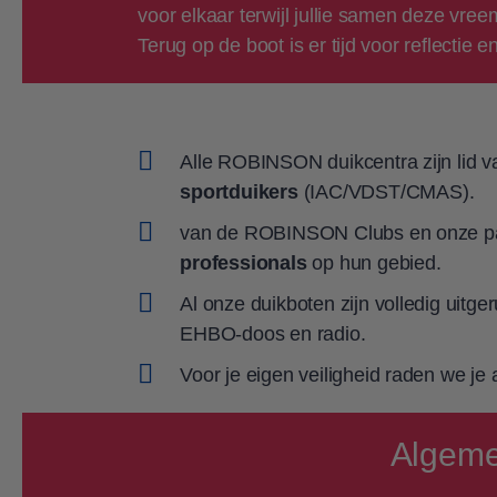
voor elkaar terwijl jullie samen deze vree
Terug op de boot is er tijd voor reflectie
Alle ROBINSON duikcentra zijn lid 
sportduikers
(IAC/VDST/CMAS).
van de ROBINSON Clubs en onze part
professionals
op hun gebied.
Al onze duikboten zijn volledig uitg
EHBO-doos en radio.
Voor je eigen veiligheid raden we je 
Algeme