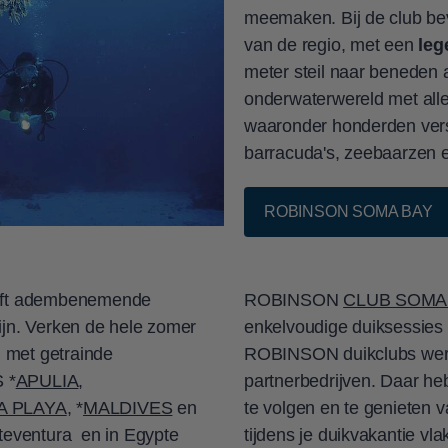
tocht.
meemaken. Bij de club bev
van de regio, met een
leg
prijzen, omdat deze per resort en aanbieder verschillen.
meter steil naar beneden
onderwaterwereld met alle 
waaronder honderden ver
barracuda's, zeebaarzen e
ROBINSON SOMA BAY
eft adembenemende
ROBINSON
CLUB SOMA
ijn. Verken de hele zomer
enkelvoudige duiksessies 
 met getrainde
ROBINSON duikclubs we
 *
APULIA
,
partnerbedrijven. Daar he
A PLAYA
, *
MALDIVES
en
te volgen en te genieten 
rteventura en in Egypte
tijdens je duikvakantie vl