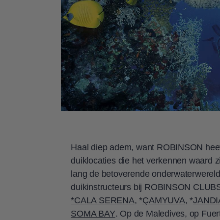
Zes volledige duiksessies inclusief boot
U krijgt ter plaatse informatie over de 
Haal diep adem, want ROBINSON he
duiklocaties die het verkennen waard z
lang de betoverende onderwaterwereld
duikinstructeurs bij ROBINSON CLUBS
*CALA SERENA
, *
ÇAMYUVA
, *
JANDI
SOMA BAY
. Op de Maledives, op Fue