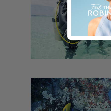
bij de prijs inbegrepen. Hetzelfde pro
Vakantieduiken
2 à 3 privésessies inclusief videotrainin
Reddingsduiken
Leiding geven bij ongevallen, voorkome
DUIKSESSIES
Enkelvoudige duiksessies
Volledige duik inclusief boottocht.
Pakket van zes duiken