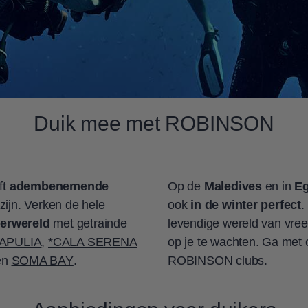
Duik mee met ROBINSON
ft
adembenemende
Op de
Maledives
en in
E
ijn. Verken de hele
ook
in de winter perfect
.
erwereld
met getrainde
levendige wereld van vree
APULIA
,
*CALA SERENA
op je te wachten. Ga met 
en
SOMA BAY
.
ROBINSON clubs.