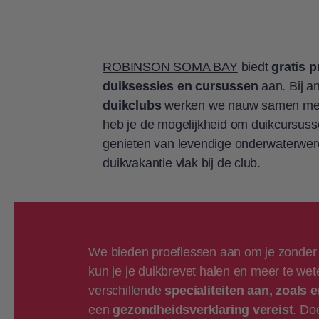
ROBINSON SOMA BAY
biedt
gratis 
duiksessies en cursussen
aan. Bij a
duikclubs
werken we nauw samen met 
heb je de mogelijkheid om duikcursuss
genieten van levendige onderwaterwere
duikvakantie vlak bij de club.
We bieden proeflessen aan om je zonder 
kun je je duikbrevet halen en meer te we
verschillende
specialiteiten aan, zoals
een
gezondheidsverklaring vereist
. Do