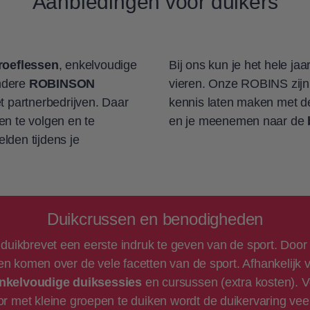
Aanbiedingen voor duikers
proeflessen
, enkelvoudige
Bij ons kun je het hele ja
ndere
ROBINSON
vieren. Onze ROBINS zijn 
partnerbedrijven. Daar
kennis laten maken met 
en te volgen en te
en je meenemen naar de
lden tijdens je
Duikcrussen en benodigheden
duikbrevet een eerste indruk te geven van de sport. Doo
ten komen over de vele facetten van de sport. Afhankelijk
 enkelvoudige duiksessies
en cursussen (extra kosten). 
or met kleine groepen te duiken wordt de duikervaring vee