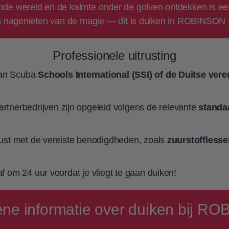
mde wereld en de kalmte onder de golven ontdekken is een e
 en nagenieten van de magie — dit is duiken in ROBINSON st
Professionele uitrusting
van Scuba
Schools International (SSI) of de Duitse ver
nerbedrijven zijn opgeleid volgens de relevante
standa
erust met de vereiste benodigdheden, zoals
zuurstofflesse
af om 24 uur voordat je vliegt te gaan duiken!
ne informatie over duiken bij R