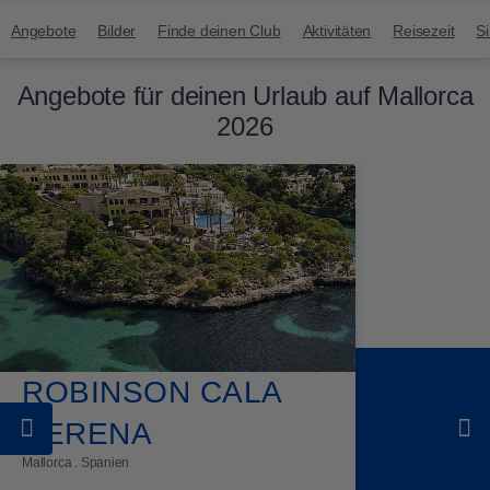
Angebote
Bilder
Finde deinen Club
Aktivitäten
Reisezeit
Si
Angebote für deinen Urlaub auf Mallorca
2026
ROBINSON CALA
SERENA
Mallorca . Spanien