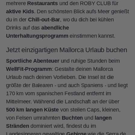
mehrere
Restaurants
und den ROBY CLUB für
aktive Kids
. Den schönsten Blick aufs Meer genießt
du in der
Chill-out-Bar
, wo du dich bei kühlen
Drinks auf das
abendliche
Unterhaltungsprogramm
einstimmen kannst.
Jetzt einzigartigen Mallorca Urlaub buchen
Sportliche Abenteuer
und ruhige Stunden beim
WellFit-Programm
: Gestalte deinen Mallorca
Urlaub nach deinen Vorlieben. Die Insel ist die
größte der Balearen - und auch Spaniens - und liegt
170 km vom spanischen Festland entfernt im
Mittelmeer. Während die Landschaft an der über
500 km langen Küste
von steilen Caps, kleinen,
von Felsen umrahmten
Buchten
und
langen
Stränden
dominiert wird, findest du im
Landesinneren gewaltige
Gebirge
wie die Serra de