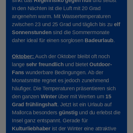
sinkt das
Regenrisiko gegen null
und selbst
in den Nächten ist die Luft mit 20 Grad
angenehm warm. Mit Wassertemperaturen
zwischen 23 und 25 Grad und täglich bis zu
elf
Sonnenstunden
sind die Sommermonate
daher ideal für einen sorglosen
Badeurlaub
.
Oktober:
Auch der Oktober bleibt oft noch
lange
sehr freundlich
und bietet
Outdoor-
Fans
wunderbare Bedingungen. Ab der
Monatsmitte regnet es jedoch zunehmend
häufiger. Die Temperaturen präsentieren sich
den ganzen
Winter
über mit Werten um
15
Grad frühlingshaft
. Jetzt ist ein Urlaub auf
Mallorca besonders
günstig
und du erlebst die
Insel ganz entspannt. Gerade für
Kulturliebhaber
ist der Winter eine attraktive