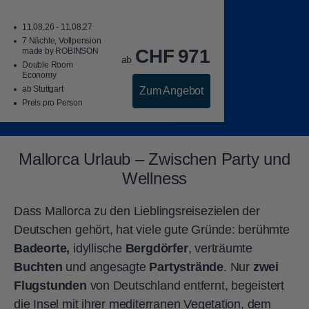
11.08.26 - 11.08.27
7 Nächte, Vollpension
CHF
971
made by ROBINSON
ab
Double Room
Economy
ab Stuttgart
Zum Angebot
Preis pro Person
Mallorca Urlaub – Zwischen Party und
Wellness
Dass Mallorca zu den Lieblingsreisezielen der
Deutschen gehört, hat viele gute Gründe: berühmte
Badeorte,
idyllische
Bergdörfer
, verträumte
Buchten
und angesagte
Partystrände
. Nur
zwei
Flugstunden
von Deutschland entfernt, begeistert
die Insel mit ihrer mediterranen Vegetation, dem