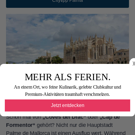
Citytipp Palma
╳
MEHR ALS FERIEN.
An einem Ort, wo feine Kulinarik, gelebte Clubkultur und
Premium-Aktivitäten traumhaft verschmelzen.
Sehenswürdigkeiten auf Mallorca
Jetzt entdecken
Schon mal von
„Coves del Drac“
oder
„Cap de
Formentor“
gehört? Nicht nur die Hauptstadt
Palme de Mallorca ist einen Ausflug wert. Während