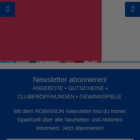
zur Verfügung, sodass einem Traumurlaub als
Altersklasse ein Traumurlaub in einem Hotel
Single auf Mallorca nichts mehr im Wege
wie dem ROBINSON Club Cala Serena nichts
steht.
mehr im Wege steht.
Newsletter abonnieren!
ANGEBOTE • GUTSCHEINE •
CLUBERÖFFNUNGEN • GEWINNSPIELE
Mit dem ROBINSON Newsletter bist du immer
topaktuell über alle Neuheiten und Aktionen
informiert. Jetzt abonnieren!