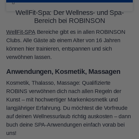
umfasst in der Regel ein
zu stellen.
Körperanwendungen entspannt, reinigt
Anwendungen alle intimen Körperpartien
Beratungsgespräch zu Beginn sowie ein
WellFit-Spa: Der Wellness- und Spa-
die Haut und bereitet sie ideal auf unsere
bedecken.
kurzes Nachruhen am Ende der
Bereich bei ROBINSON
Behandlungen vor. Das WellFit-Spa ist
Anwendung. Solltest du dich verspäten,
WellFit-SPA
Bereiche gibt es in allen ROBINSON
ein Ort der Ruhe und Entspannung. Wir
verkürzt das leider deine Behandlungszeit
Clubs. Alle Gäste ab einem Alter von 16 Jahren
bitten dich, deine elektronischen Geräte
und damit deinen Genuss. Auf die
können hier trainieren, entspannen und sich
auszuschalten.
verkürzte Behandlungszeit können wir
verwöhnen lassen.
keinen Rabatt geben.
Anwendungen, Kosmetik, Massagen
Kosmetik, Thalasso, Massage: Qualifizierte
ROBINS verwöhnen dich nach allen Regeln der
Kunst – mit hochwertiger Markenkosmetik und
langjähriger Erfahrung. Du möchtest die Vorfreude
auf deinen Wellnessurlaub richtig auskosten – dann
buch deine SPA-Anwendungen einfach vorab bei
uns!