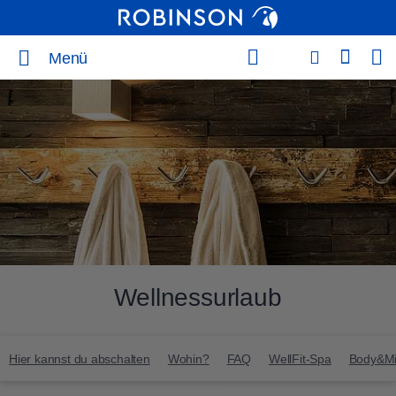
Menü
Wellnessurlaub
Hier kannst du abschalten
Wohin?
FAQ
WellFit-Spa
Body&M