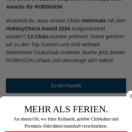
Awards für ROBINSON
Wusstest du, dass unsere Clubs
mehrmals
mit dem
HolidayCheck Award 2024
ausgezeichnet
wurden?
13 Clubs
wurden prämiert. Damit gehören
wir zu den Top-Scorern und sind weltweit
beliebtester Cluburlaub-Anbieter. Buche jetzt deinen
ROBINSON Urlaub und überzeuge dich selbst!
Zu den Awards
╳
Unsere Top-Ferienangebote
MEHR ALS FERIEN.
An einem Ort, wo feine Kulinarik, gelebte Clubkultur und
Premium-Aktivitäten traumhaft verschmelzen.