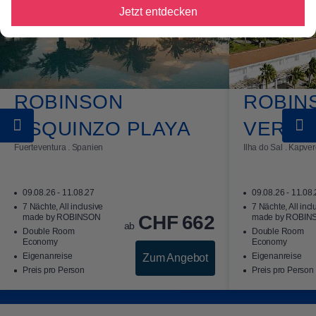
Jetzt entdecken
ROBINSON
ROBIN
ESQUINZO PLAYA
VERDE
Fuerteventura . Spanien
Ilha do Sal . Kapve
09.08.26 - 11.08.27
09.08.26 - 11.08
7 Nächte, All inclusive
7 Nächte, All incl
CHF
662
made by ROBINSON
made by ROBIN
ab
Double Room
Double Room
Economy
Economy
Eigenanreise
Eigenanreise
Zum Angebot
Preis pro Person
Preis pro Person