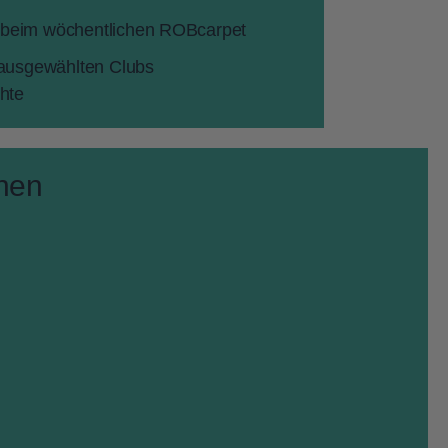
 beim wöchentlichen ROBcarpet
 ausgewählten Clubs
chte
hen