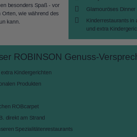
en besonders Spaß - vor
Glamouröses Dinner
 Orten, wie während des
Kinderrestaurants in
un kann.
und extra Kindergeri
ser ROBINSON Genuss-Versprec
 extra Kindergerichten
ionalen Produkten
ichen ROBcarpet
B. direkt am Strand
nseren Spezialitätenrestaurants