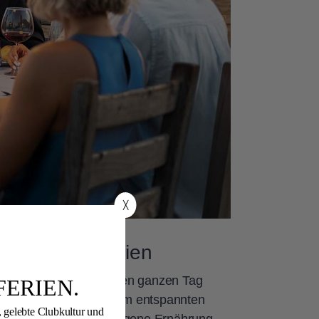
╳
ür deine Clubferien
ere Küchen bereiten den ganzen Tag
FERIEN.
eliebten Buffets bis zum entspannten
 gelebte Clubkultur und