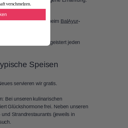
zept sorgt für ausgewogene Ernährung.
aft verschmelzen.
cken
n Delikatessen? Oder beim
BalAyur
-
rien komplett – und begeistert jeden
typische Speisen
Neues servieren wir gratis.
n: Bei unseren kulinarischen
tiert Glückshormone frei. Neben unseren
 und Strandrestaurants (jeweils in
esuch.