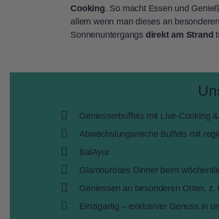
Cooking
. So macht Essen und Genieß
allem wenn man dieses an besonderen
Sonnenuntergangs
direkt am Strand
t
Un
Geniesserbuffets mit Live-Cooking &
Abwechslungsreiche Buffets mit reg
BalAyur
Glamouröses Dinner beim wöchentl
Geniessen an besonderen Orten, z. 
Einzigartig – exklusiver Genuss in u