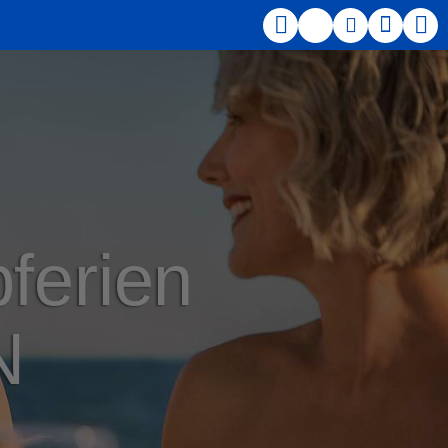
bferien
N