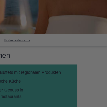
Kinderrestaurants
hen
Buffets mit regionalen Produkten
sche Küche
ver Genuss in
nrestaurants