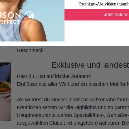
Langschläferfrühstück. Auch unser WellFood-Kon
Premium-Aktivitäten traumh
Wo treffen wir dich?
Jetzt entde
Beim stilvollen
ROBcarpet-Abend
mit besondere
Konzept
, das Balance und Wohlbefinden fördert?
Wir sind überzeugt: Gute Kulinarik macht deine Fe
Geschmack.
Exklusive und landes
Hast du Lust auf frische Zutaten?
Einflüsse aus aller Welt und ein bisschen Mut für 
Als würdest du eine kulinarische Achterbahn fahre
Kreationen setzen wir die Highlights und so garan
Hauptrestaurants warten Spezialitäten-, Genießer-
ausgewählten Clubs und entgeltlich) auf euren B