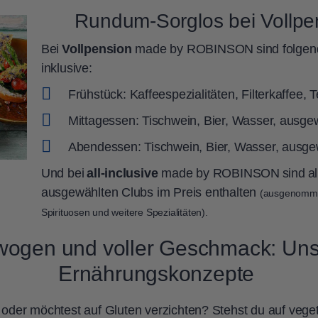
Rundum-Sorglos bei Vollpens
Bei
Vollpension
made by ROBINSON sind folgend
inklusive:
Frühstück: Kaffeespezialitäten, Filterkaffee,
Mittagessen: Tischwein, Bier, Wasser, ausgew
Abendessen: Tischwein, Bier, Wasser, ausge
Und bei
all-inclusive
made by ROBINSON sind alle 
ausgewählten Clubs im Preis enthalten
(ausgenomme
Spirituosen und weitere Spezialitäten).
ogen und voller Geschmack: Un
Ernährungskonzepte
ch oder möchtest auf Gluten verzichten? Stehst du auf ve