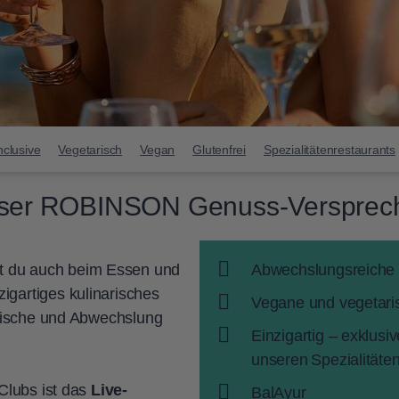
nclusive
Vegetarisch
Vegan
Glutenfrei
Spezialitätenrestaurants
ser ROBINSON Genuss-Versprec
t du auch beim Essen und
Abwechslungsreiche 
igartiges kulinarisches
Vegane und vegetari
 Frische und Abwechslung
Einzigartig – exklusi
unseren Spezialitäte
 Clubs ist das
Live-
BalAyur