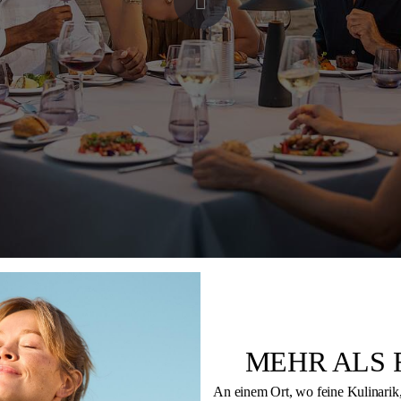
Kulinarische Vielfalt f
Bei ROBINSON steht Genuss im Mittelpunkt. Uns
MEHR ALS 
über abwechslungsreiche Gerichte zu – von den b
An einem Ort, wo feine Kulinarik,