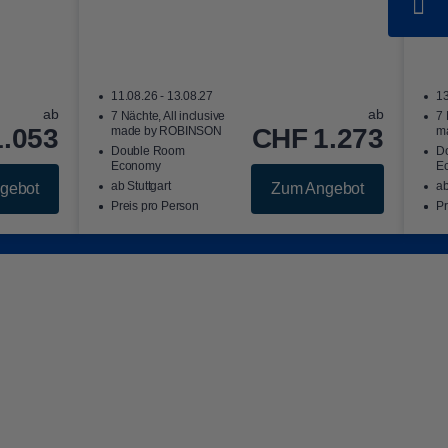
11.08.26 - 13.08.27
13
ab
ab
7 Nächte, All inclusive
7 
1.053
CHF
1.273
made by ROBINSON
m
Double Room
D
Economy
E
ab Stuttgart
a
gebot
Zum Angebot
Preis pro Person
Pr