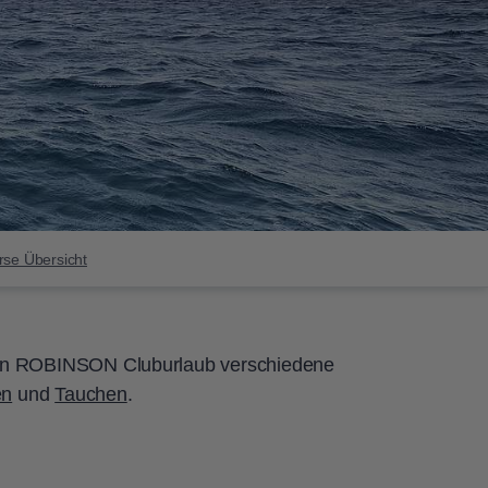
rse Übersicht
en ROBINSON Cluburlaub verschiedene
en
und
Tauchen
.