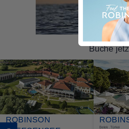
Buche jetz
ROBINSON
ROBIN
Belek . Türkei