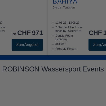
BAHIYA
Djerba . Tunesien
.27
11.08.26 - 13.08.27
usive
7 Nächte, All inclusive
CHF
971
CHF
SON
made by ROBINSON
ab
Double Room
Economy
ab Genf
Zum Angebot
Zum An
Preis pro Person
ROBINSON Wassersport Events