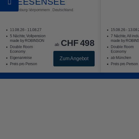
FLEESENSEE
Mecklenburg-Vorpommern . Deutschland
11.08.26 - 11.08.27
15.08.26 - 13.08
5 Nächte, Vollpension
7 Nächte, All incl
CHF
498
made by ROBINSON
made by ROBIN
ab
Double Room
Double Room
Economy
Economy
Eigenanreise
ab München
Zum Angebot
Preis pro Person
Preis pro Person