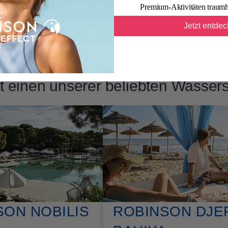
Premium-Aktivitäten traumh
Jetzt entde
t einen unserer beliebten Wasser
SON NOBILIS
ROBINSON DJE