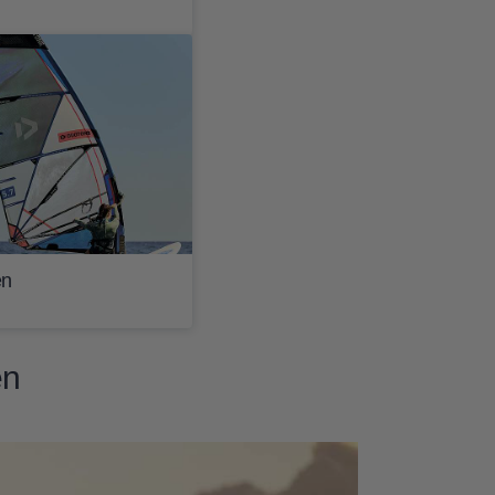
en
en