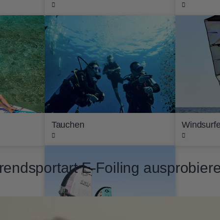
Tauchen
Windsurf
rendsportart E-Foiling ausprobier