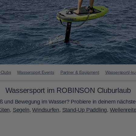
-Clubs
Wassersport Events
Partner & Equipment
Wassersport/-ku
Wassersport im ROBINSON Cluburlaub
ß und Bewegung im Wasser? Probiere in deinem nächst
Kiten
,
Segeln
,
Windsurfen
,
Stand-Up Paddling
,
Wellenreit