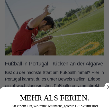
Fußball in Portugal - Kicken an der Algarve
Bist du der nächste Start am Fußballhimmel? Hier in
Portugal kannst du es unter Beweis stellen: Erlebe
ein abwechslungsreiches Fußballprogramm direkt
╳
an der Algarve im wunderschönen ROBINSON
MEHR ALS FERIEN.
QUINTA DA RIA.
An einem Ort, wo feine Kulinarik, gelebte Clubkultur und