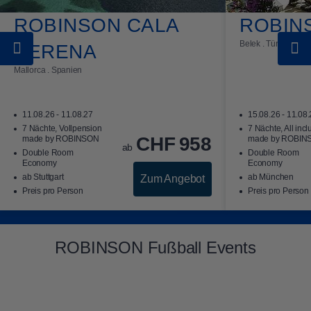
ROBINSON CALA
ROBIN
Belek . Türkei
SERENA
Mallorca . Spanien
11.08.26 - 11.08.27
15.08.26 - 11.08
7 Nächte, Vollpension
7 Nächte, All incl
CHF
958
made by ROBINSON
made by ROBIN
ab
Double Room
Double Room
Economy
Economy
ab Stuttgart
ab München
Zum Angebot
Preis pro Person
Preis pro Person
ROBINSON Fußball Events