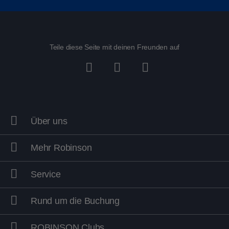
Eine runde Sache - Fußball im Sommer:
Teile diese Seite mit deinen Freunden auf
ROBINSON APULIA
, Italien
ROBINSON ÇAMYUVA
, Türkei
ROBINSON CYPRUS
, Zypern
Über uns
ROBINSON DAIDALOS
, Griechenland
Mehr Robinson
ROBINSON DJERBA BAHIYA
, Tunesien
Service
ROBINSON IERAPETRA
, Griechenland
Rund um die Buchung
ROBINSON KYLLINI BEACH
, Griechenland
ROBINSON Clubs