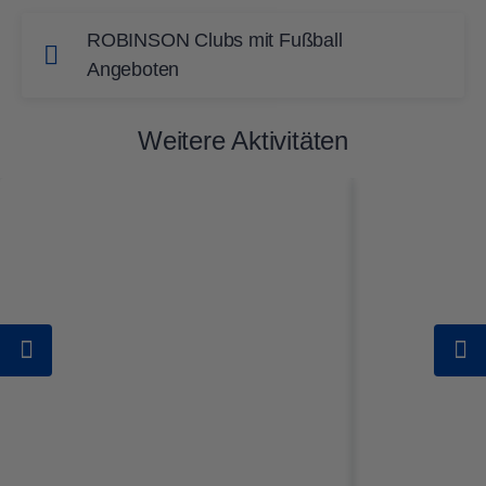
ROBINSON Clubs mit Fußball
Angeboten
Kein Winter ohne Fußball – Hallenfußball
Weitere Aktivitäten
bei ROBINSON
Ein Tag ohne Fußball – unvorstellbar für dich?
Damit du deinen Urlaub in vollen Zügen
genießt, stehen die Multifunktionshallen in den
ROBINSON AMADÉ und
ROBINSON FLEESENSEE immer offen.
In diesen Clubs bleibst du im Urlaub am
Ball, und das ganzjährig:
ROBINSON AGADIR
, Marokko