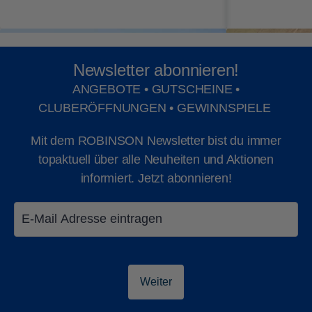
ROBINSON AMADÉ
, Österreich
ROBINSON CALA SERENA
, Spanien
Newsletter abonnieren!
ROBINSON ESQUINZO PLAYA
, Spanien
ANGEBOTE • GUTSCHEINE •
ROBINSON FLEESENSEE
, Deutschland
CLUBERÖFFNUNGEN • GEWINNSPIELE
ROBINSON JANDIA PLAYA
, Spanien
Mit dem ROBINSON Newsletter bist du immer
topaktuell über alle Neuheiten und Aktionen
ROBINSON KHAO LAK
, Thailand
informiert. Jetzt abonnieren!
ROBINSON NAM HOI AN
, Vietnam
Beachvolleyball
Tennis
ROBINSON NOBILIS
, Türkei
ROBINSON NOONU
, Malediven
Weiter
ROBINSON QUINTA DA RIA
, Portugal