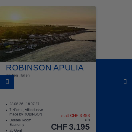
ROBINSON APULIA
Apulien . Italien
28.08.26 - 18.07.27
7 Nächte, All inclusive
made by ROBINSON
statt
CHF
3.493
ab
Double Room
CHF
3.195
Economy
ab Genf