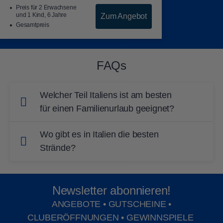
Preis für 2 Erwachsene
und 1 Kind, 6 Jahre
Zum Angebot
Gesamtpreis
FAQs
Welcher Teil Italiens ist am besten
für einen Familienurlaub geeignet?
Apulien ist mit seiner entspannten
Wo gibt es in Italien die besten
Lebensweise und der atemberaubenden
Strände?
Landschaft eine gute Wahl für einen
Die Gegend um den ROBINSON APULIA gilt
Familienurlaub. ROBINSON APULIA bietet
als einer der besten Küstenabschnitte Italiens
alles, was Italien zu bieten hat, sowie eine
Newsletter abonnieren!
und ist bei Italienern und Besuchern aus aller
Auswahl an Aktivitäten und
ANGEBOTE • GUTSCHEINE •
Welt gleichermaßen beliebt. Die ganze Familie
Unterhaltungsmöglichkeiten, die die ganze
CLUBERÖFFNUNGEN • GEWINNSPIELE
wird die kilometerlangen goldenen