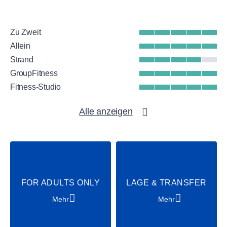
Evening)
Kostenfreie sportliche Aktivitäten wie
Beachvolleyball-Turniere, Yoga mit
Zu Zweit
traumhaftem Ausblick am Steg &
Allein
Bogenschießen
Strand
GroupFitness
Eigene Ansprechpartner:innen im Club
Fitness-Studio
WellFit-Spa
Alle anzeigen
Wassersport
Tennis
Padel
Beach-Volleyball
Adventure
FOR ADULTS ONLY
LAGE & TRANSFER
Fußball
Bogensport
Mehr
Mehr
Ausflüge
Party & Dance