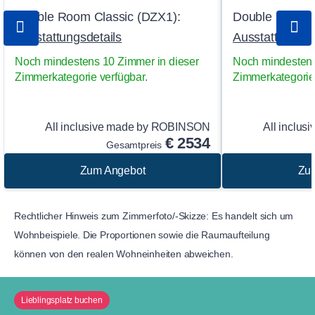
Double Room Classic (DZX1):
Double Room S
Ausstattungsdetails
Ausstattungsde
Noch mindestens 10 Zimmer in dieser
Noch mindestens
Zimmerkategorie verfügbar.
Zimmerkategorie 
All inclusive made by ROBINSON
All inclu
€
2534
Gesamtpreis
Zum Angebot
Zu
Rechtlicher Hinweis zum Zimmerfoto/-Skizze: Es handelt sich um
Wohnbeispiele. Die Proportionen sowie die Raumaufteilung
können von den realen Wohneinheiten abweichen.
Lieblingsplatz buchen