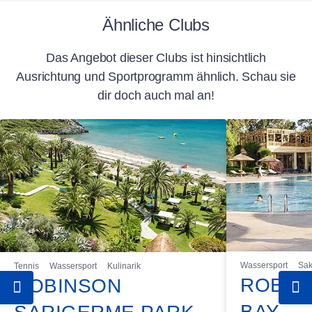
Turizm Caddesi No: 2
täglich
07980 Camyuva
Ähnliche Clubs
Kemer Türkei
Zug zum Flug
Das Angebot dieser Clubs ist hinsichtlich
Telefon
Ausrichtung und Sportprogramm ähnlich. Schau sie
Bahnticket 2. Klasse zum Flughafen im
dir doch auch mal an!
Komplettpaket (inkl. Flug, ausgenommen
0090 242 824 6384
XTUI-Reisen) inklusive.
E-Mail
Camyuva@robinson.com
Wassersport
Sak
Tennis
Wassersport
Kulinarik
ROBIN
ROBINSON
BAY