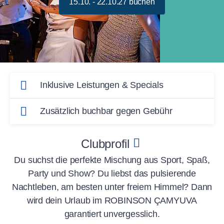
15.10. - 22.10.27 buchen
Inklusive Leistungen & Specials
Täglich: Welcome Get Together in
Zusätzlich buchbar gegen Gebühr
exklusivem Bereich für Solo Traveller
Kochkurs
Gemeinsame Abendessen mit
Clubprofil
Boots- bzw. Yachttour
reservierten Tischen im KUYU Restaurant
Du suchst die perfekte Mischung aus Sport, Spaß,
(türkischen Spezialitäten)
Getränkeservice an der Premium-Bar
Party und Show? Du liebst das pulsierende
Abwechslungsreiches Entertainment &
Nachtleben, am besten unter freiem Himmel? Dann
Alle zubuchbaren Aktivitäten sind vor Ort im
Partys am Abend (z. B. White Night,
wird dein Urlaub im ROBINSON ÇAMYUVA
Club buchbar und zahlbar.
Stage Party, ROBCarpet Night & Chill out
garantiert unvergesslich.