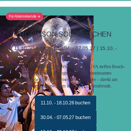
Für Alleinreisende ✈️
ROBINSON SOLO WOCHEN
11.10. - 18.10.26 | 30.04. - 07.05.27 | 15.10. -
22.10.27
In den Solo Wochen im ROBINSON ÇAMYUVA treffen Beach-
Atmosphäre, neue Begegnungen und gemeinsames
Urlaubserleben für Alleinreisende aufeinander – direkt am
Mittelmeer, ungezwungen und voller Lebensfreude.
11.10. - 18.10.26 buchen
30.04. - 07.05.27 buchen