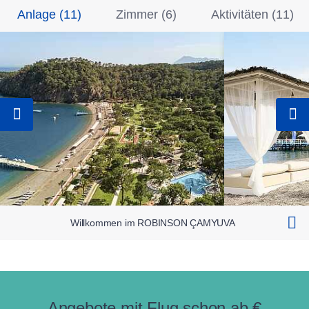
Anlage
(
11
)
Zimmer
(
6
)
Aktivitäten
(
11
)
Willkommen im ROBINSON ÇAMYUVA
Angebote mit Flug schon ab €