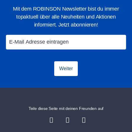
Mit dem ROBINSON Newsletter bist du immer
ROBINSON Fernreisen:
Preis pro Person im
topaktuell über alle Neuheiten und Aktionen
Doppelzimmer. Mindestaufenthalt von 7 Nächten an
informiert. Jetzt abonnieren!
ausgewählten Reisezeiträumen, begrenztes Kontingent.
Gutscheincodes:
Sollte ein Gutscheincode verfügbar
sein und deine Reisedaten alle Kriterien erfüllen, wird der
Code automatisch im Buchungsprozess angezeigt. Die
Gutscheincode Angebote sind gültig für Pauschalreisen
Weiter
und/oder Club only des Veranstalters TUI Deutschland
(XTUI-Produkte sind vom Angebot ausgeschlossn).
Limitiertes Angebot in ausgewählten Reisezeiträumen und
Clubs. Nicht mit anderen Codes kombinierbar.
Teile diese Seite mit deinen Freunden auf
Einlösebedingungen Aktionscode
HOLIDAY250:
Gültig nur für neugebuchte
Pauschalreisen in die am Aktionscode teilnehmenden