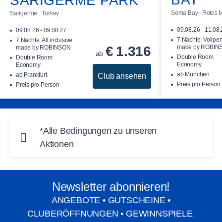
SARIGERME PARK
Soma Bay . Rotes M
Sarigerme . Turkey
09.08.26 - 11.08
09.08.26 - 09.08.27
7 Nächte, Vollpe
7 Nächte, All inclusive
€
1.316
made by ROBIN
made by ROBINSON
ab
Double Room
Double Room
Economy
Economy
ab München
ab Frankfurt
Club ansehen
Preis pro Person
Preis pro Person
*Alle Bedingungen zu unseren
Aktionen
Summer Sale:
Ersparnis pro Person bei einer
Mindestbelegung von 2 Personen pro Zimmer und einem
Newsletter abonnieren!
Mindestaufenthalt von 7 Nächten inkl. Flug und Transfer.
ANGEBOTE • GUTSCHEINE •
Gilt für ausgewählte Clubs, Zimmerkategorien und
CLUBERÖFFNUNGEN • GEWINNSPIELE
Reisetermine, limitiertes Kontingent.