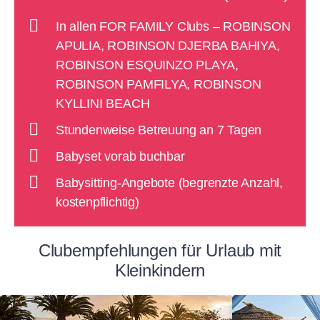
In allen FOR FAMILY Clubs – ROBINSON
APULIA, ROBINSON DJERBA BAHIYA,
ROBINSON ESQUINZO PLAYA,
ROBINSON PAMFILYA, ROBINSON
KYLLINI BEACH
Stundenweise Betreuung an 7 Tagen
Babyset vorab buchbar
Babysitting-Angebote (begrenzte Anzahl,
kostenpflichtig)
Clubempfehlungen für Urlaub mit
Kleinkindern