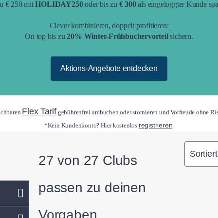
zu € 250 mit
HOLIDAY250
oder bis zu
€ 300
als eingeloggter Kunde sp
Clever kombinieren, doppelt profitieren:
On top bis zu
20% Winter-Frühbuchervorteil
sichern.
Aktions-Angebote entdecken
Flex Tarif
uchbaren
gebührenfrei umbuchen oder stornieren und Vorfreude ohne Ri
registrieren
*Kein Kundenkonto? Hier kostenlos
.
Sortier
27 von 27 Clubs
passen zu deinen
Vorgaben