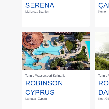
SERENA
ÇA
Mallorca . Spanien
Kemer . 
Tennis
Wassersport
Kulinarik
Tennis
ROBINSON
RO
CYPRUS
DA
Larnaca . Zypern
Kos . G