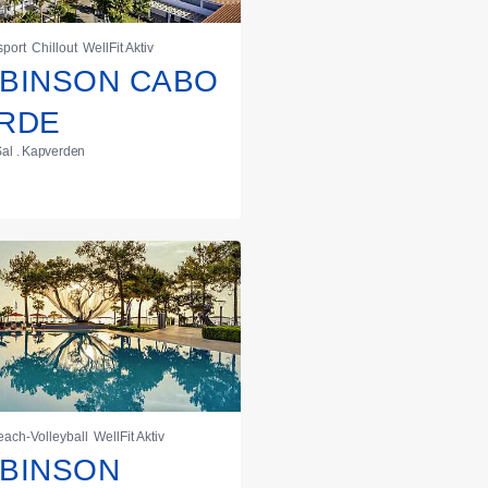
port
Chillout
WellFit Aktiv
BINSON CABO
RDE
Sal . Kapverden
each-Volleyball
WellFit Aktiv
BINSON