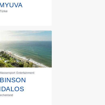
MYUVA
Türkei
Wassersport
Entertainment
BINSON
IDALOS
riechenland