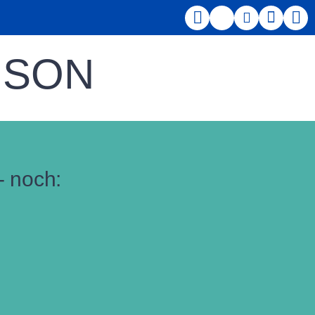
INSON
- noch: