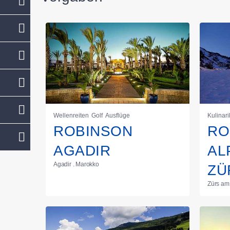
Wellenreiten
Golf
Ausflüge
Kulinari
ROBINSON
RO
AGADIR
AL
Agadir . Marokko
ZÜ
Zürs am 