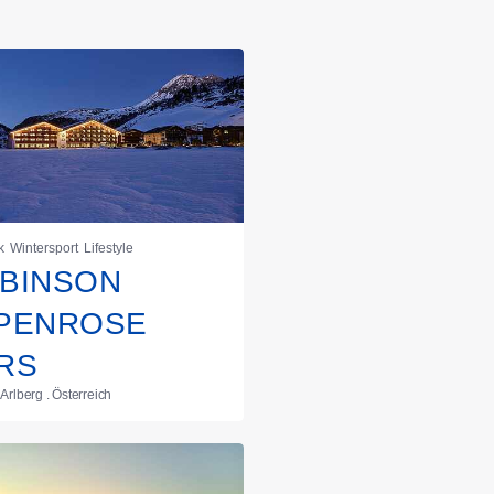
k
Wintersport
Lifestyle
BINSON
PENROSE
RS
Arlberg . Österreich