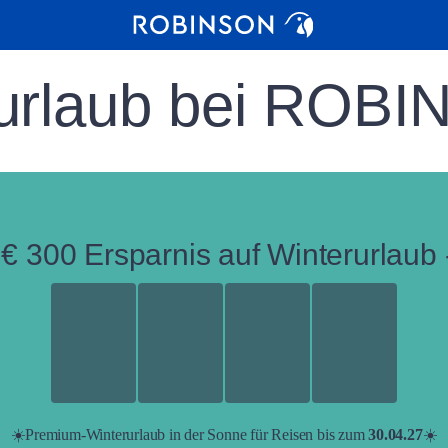
urlaub bei ROB
 € 300 Ersparnis auf Winterurlaub 
☀️Premium-Winterurlaub in der Sonne für Reisen bis zum
30.04.27
☀️