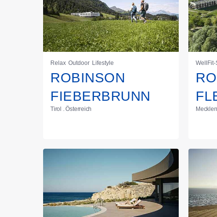
Relax
Outdoor
Lifestyle
WellFit
ROBINSON
RO
FIEBERBRUNN
FL
Tirol . Österreich
Mecklen