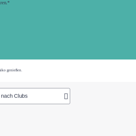
aren.*
siko genießen.
t nach Clubs