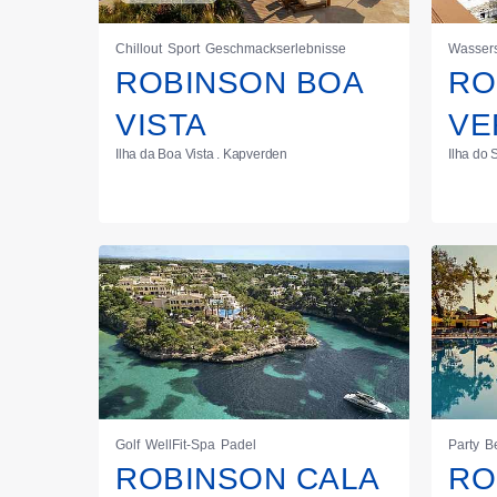
Chillout
Sport
Geschmackserlebnisse
Wassers
ROBINSON BOA
RO
VISTA
VE
Ilha da Boa Vista . Kapverden
Ilha do 
Golf
WellFit-Spa
Padel
Party
B
ROBINSON CALA
RO