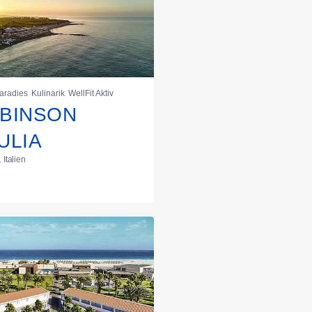
aradies
Kulinarik
WellFit Aktiv
BINSON
ULIA
 Italien