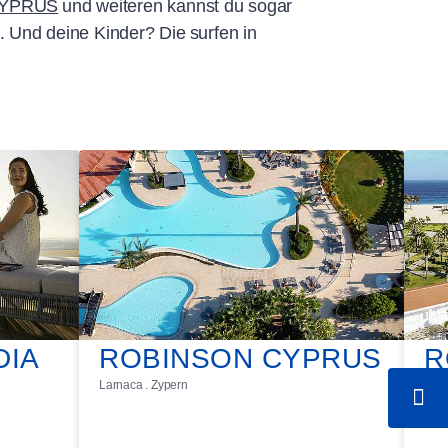
YPRUS
und weiteren kannst du sogar
t. Und deine Kinder? Die surfen in
DIA
ROBINSON CYPRUS
R
Larnaca . Zypern
V
Ilha