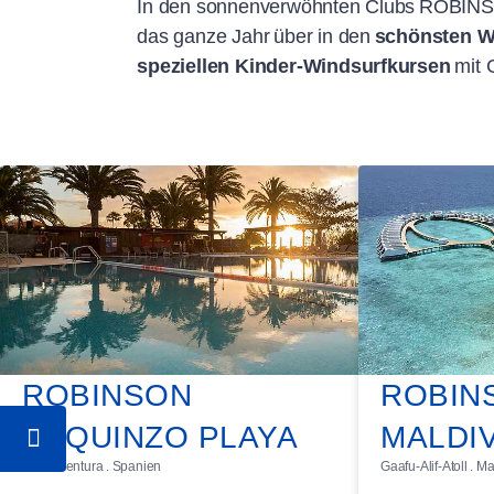
In den sonnenverwöhnten Clubs ROBI
das ganze Jahr über in den
schönsten W
speziellen Kinder-Windsurfkursen
mit 
ROBINSON
ROBIN
ESQUINZO PLAYA
MALDI
Fuerteventura . Spanien
Gaafu-Alif-Atoll . M