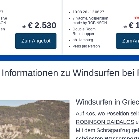
.27
10.08.26 - 12.08.27
sta
usive
7 Nächte, Vollpension
€
2.530
€
SON
made by ROBINSON
ab
ab
den
Double Room
Roomhopper
ab Hamburg
Zum Angebot
Zum An
Preis pro Person
 Informationen zu Windsurfen b
Windsurfen in Grie
Auf Kos, wo Poseidon selb
ROBINSON DAIDALOS
e
Mit dem Schrägaufzug geh
schönsten Wassersportr