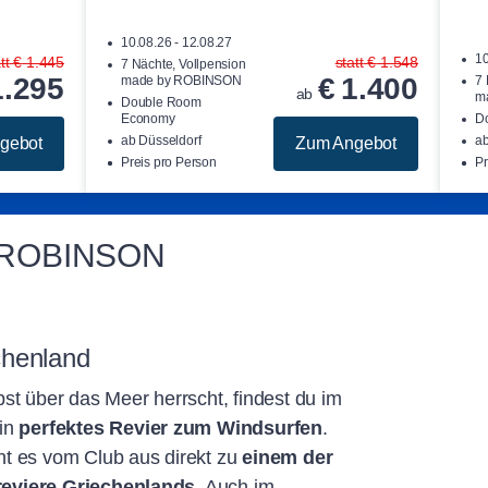
10.08.26 - 12.08.27
10
tt
€
1.445
statt
€
1.548
7 Nächte, Vollpension
1.295
€
1.400
made by ROBINSON
7 
ab
m
Double Room
Economy
D
ab Düsseldorf
a
gebot
Zum Angebot
Preis pro Person
Pr
ei ROBINSON
chenland
st über das Meer herrscht, findest du im
in
perfektes Revier zum Windsurfen
.
t es vom Club aus direkt zu
einem der
eviere Griechenlands
. Auch im