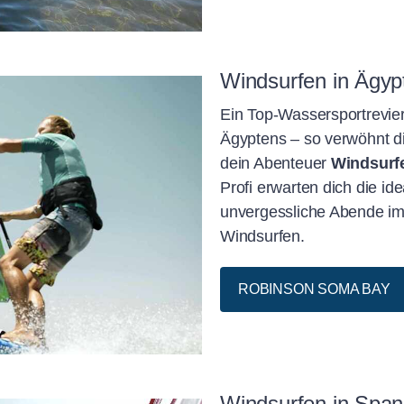
Windsurfen in Ägyp
Ein Top-Wassersportrevie
Ägyptens – so verwöhnt d
dein Abenteuer
Windsurf
Profi erwarten dich die 
unvergessliche Abende im
Windsurfen.
ROBINSON SOMA BAY
Windsurfen in Span