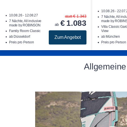
10.08.26 - 22.07
10.08.26 - 12.08.27
statt
€
1.343
7 Nächte, All incl
€
1.083
7 Nächte, All inclusive
made by ROBIN
ab
made by ROBINSON
Villa Classic Gar
Family Room Classic
View
ab Düsseldorf
ab München
Zum Angebot
Preis pro Person
Preis pro Person
Allgemeine