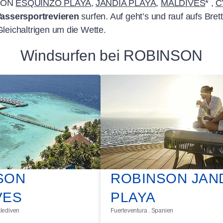
NSON
ESQUINZO PLAYA
,
JANDIA PLAYA
,
MALDIVES
* ,
C
assersportrevieren
surfen. Auf geht’s und rauf aufs Bret
Gleichaltrigen um die Wette.
Windsurfen bei ROBINSON
SON
ROBINSON JAN
VES
PLAYA
alediven
Fuerteventura . Spanien