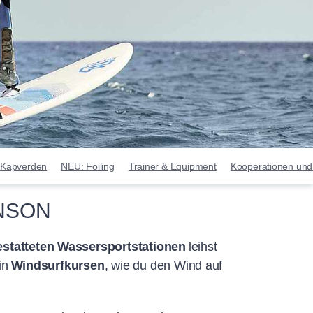
Kapverden
NEU: Foiling
Trainer & Equipment
Kooperationen und
INSON
statteten Wassersportstationen
leihst
 in
Windsurfkursen
, wie du den Wind auf