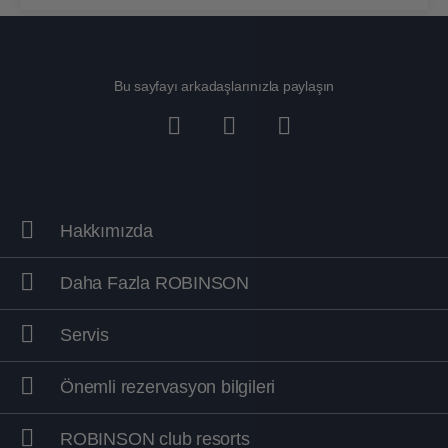
Yıl boyu voleybol eğlencesi:
ROBINSON AGADIR
, Fas
Bu sayfayı arkadaşlarınızla paylaşın
ROBINSON CALA SERENA
, İspanya
ROBINSON DJERBA BAHIYA
, Tunus
ROBINSON ESQUINZO PLAYA
, İspanya
Hakkımızda
ROBINSON JANDIA PLAYA
, İspanya
Daha Fazla ROBINSON
ROBINSON MALDIVES
, Maldivler
Servis
ROBINSON NOONU
, Maldivler
Önemli rezervasyon bilgileri
ROBINSON NOBILIS
, Türkiye
ROBINSON club resorts