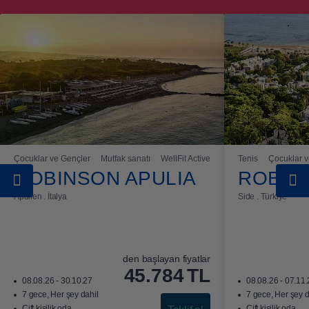
Çocuklar ve Gençler
Mutfak sanatı
WellFit Active
Tenis
Çocuklar v
ROBINSON APULIA
ROBIN
Apulien . İtalya
Side . Türkiye
den başlayan fiyatlar
45.784
TL
08.08.26 - 30.10.27
08.08.26 - 07.11
7 gece, Her şey dahil
7 gece, Her şey d
Çift kişilik oda
Çift kişilik oda