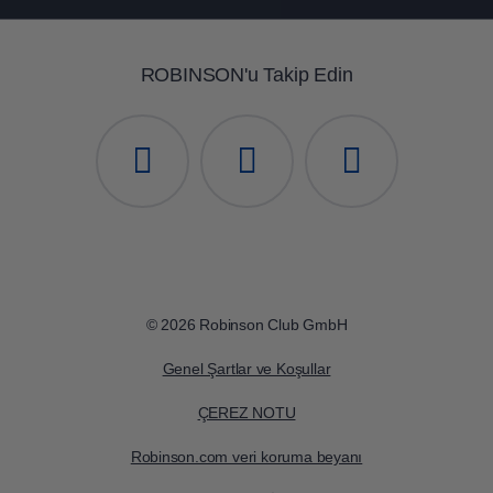
ROBINSON QUINTA DA RIA
, Portekiz
ROBINSON SOMA BAY
, Mısır
ROBINSON'u Takip Edin
ROBINSON CABO VERDE
, Yeşil burun
Yazın voleybol eğlencesi:
ROBINSON APULIA
, İtalya
ROBINSON AROSA
, İsviçre
ROBINSON ÇAMYUVA
, Türkiye
© 2026 Robinson Club GmbH
ROBINSON DAIDALOS
, Yunanistan
Genel Şartlar ve Koşullar
ROBINSON KYLLINI BEACH
ÇEREZ NOTU
, Yunanistan
Robinson.com veri koruma beyanı
ROBINSON LANDSKRON
, Avusturya