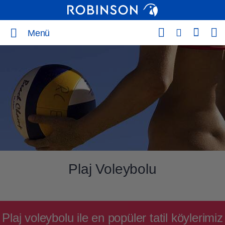
Menü
Plaj Voleybolu
Plaj voleybolu ile en popüler tatil köylerimiz