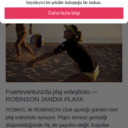
büyüleyici bir şekilde buluştuğu bir mekan.
Daha fazla bilgi
Fuerteventura'da plaj voleybolu —
ROBINSON JANDIA PLAYA
ROBINS, ilk ROBINSON Club açıldığı günden beri
plaj voleybolu oynuyor. Plajın sonsuz genişliği
düşünüldüğünde hiç de şaşırtıcı değil. Koşullar