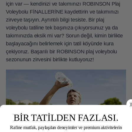
için var — kendinizi ve takımınızı ROBINSON Plaj
Voleybolu FİNALLERİNE kaydettirin ve takımınızı
zirveye taşıyın. Ayrıntılı bilgi tesiste. Bir plaj
voleybolu tatiline tek başınıza çıkıyorsunuz ya da
takımınızda eksik mi var? Sorun değil, kimin birlikte
başlayacağını belirlemek için tatil köyünde kura
çekiyoruz. Başarılı bir ROBINSON plaj voleybolu
sezonunun zirvesini birlikte kutluyoruz!
╳
BİR TATİLDEN FAZLASI.
Rafine mutfak, paylaşılan deneyimler ve premium aktivitelerin