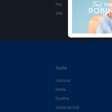
App
Jobs
Turchia
Camyuva
Nobilis
Pamfilya
Sarigerme Park