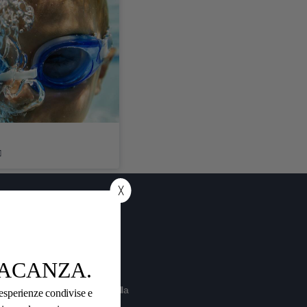
╳
VACANZA.
Informazioni importanti sulla
esperienze condivise e
prenotazione