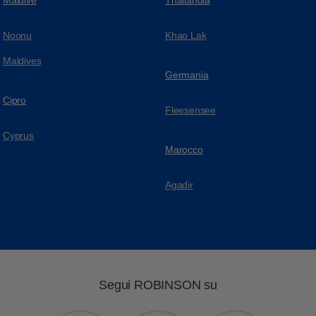
Noonu
Khao Lak
Maldives
Germania
Cipro
Fleesensee
Cyprus
Marocco
Agadir
Segui ROBINSON su