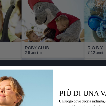
ROBY CLUB
R.O.B.Y.
2-6 anni
7-12 anni
Condividi questa pagina con i tuoi amici
PIÙ DI UNA 
Di più
Servizio
Un luogo dove cucina raffinata, 