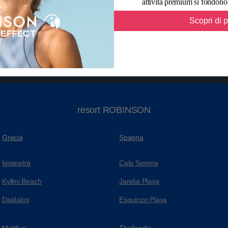
attività premium si fondon
Incentives & Meetings
Contatto
ROBS
13-17 anni
Scopri di p
Preferiti
resort ROBINSON
Grecia
Spagna
Ierapetra
Cala Serena
Kyllini Beach
Jandia Playa
Daidalos
Esquinzo Playa
Maldive
Thailandia