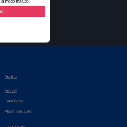
o in modo magico.
Noleggio auto
iù
Check-in-Online
SCEGLI LA TUA CAMERA
Austria
Amadé
Landskron
Alpenrose Zurs
Capo Verde