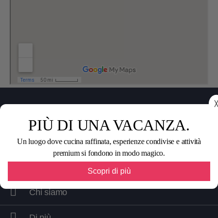
╳
PIÙ DI UNA VACANZA.
Condividi questa pagina con i tuoi amici
Un luogo dove cucina raffinata, esperienze condivise e attività
premium si fondono in modo magico.
Scopri di più
Chi siamo
Di più