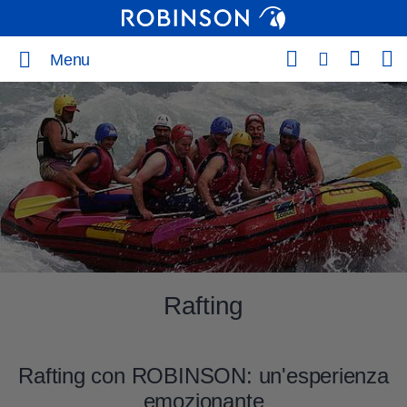
Menu
Rafting
Rafting con ROBINSON: un'esperienza
emozionante