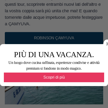
questi tour, scoprirete entrambi nuovi lati dell'altro e
la vostra coppia sarà più unita che mai! E quando
tornerete dalle acque impetuose, potrete festeggiare
a ÇAMYUVA.
ROBINSON ÇAMYUVA
╳
PIÙ DI UNA VACANZA.
Un luogo dove cucina raffinata, esperienze condivise e attività
premium si fondono in modo magico.
Scopri di più