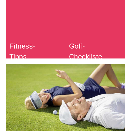
Golfers
Golf-Event
Marokko
Fitness-
Golf-
Tipps
Checkliste