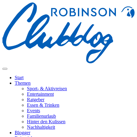
Start
Themen
Sport- & Aktivreisen
Entertainment
Ratgeber
Essen & Trinken
Events
Familienurlaub
Hinter den Kulissen
Nachhaltigkeit
Blogger