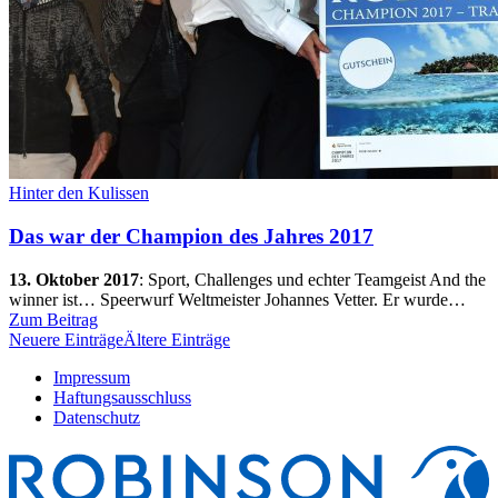
Hinter den Kulissen
Das war der Champion des Jahres 2017
13. Oktober 2017
:
Sport, Challenges und echter Teamgeist And the
winner ist… Speerwurf Weltmeister Johannes Vetter. Er wurde…
Zum Beitrag
Neuere Einträge
Ältere Einträge
Impressum
Haftungsausschluss
Datenschutz