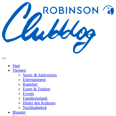
Start
Themen
Sport- & Aktivreisen
Entertainment
Ratgeber
Essen & Trinken
Events
Familienurlaub
Hinter den Kulissen
Nachhaltigkeit
Blogger